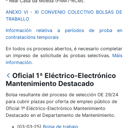
- Real Casa da Moeda (FNMT-RCM).
ANEXO VI - XI CONVENIO COLECTIVO BOLSAS DE
Mostrar/Ocultar
TRABALLO
Información relativa a períodos de proba en
contratacións temporais
En todos os procesos abertos, é necesario completar
un impreso de solicitude ás probas selectivas.
Máis
información
.
Oficial 1ª Eléctrico-Electrónico
Mostrar/Ocultar
Mantenimiento Destacado
Mostrar/Ocultar
Bolsa resultante del proceso de selección OE 29/24
para cubrir plazas por oferta de empleo público de
Oficial 1ª Eléctrico-Electrónico Mantenimiento
Destacado en el Departamento de Mantenimiento.
Mostrar/Ocultar
(03-03-25)
Bolsa de trabajo