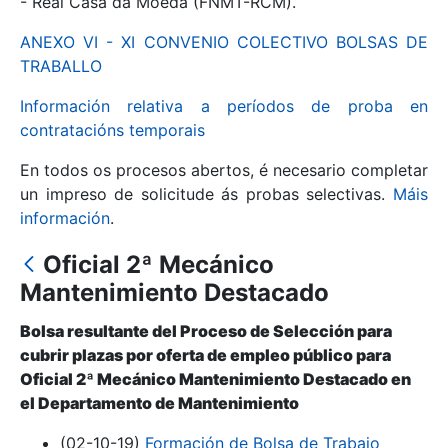
- Real Casa da Moeda (FNMT-RCM).
ANEXO VI - XI CONVENIO COLECTIVO BOLSAS DE
Mostrar/Ocultar
TRABALLO
Información relativa a períodos de proba en
contratacións temporais
En todos os procesos abertos, é necesario completar
un impreso de solicitude ás probas selectivas.
Máis
información
.
Oficial 2ª Mecánico
Mostrar/Ocultar
Mantenimiento Destacado
Mostrar/Ocultar
Bolsa resultante del Proceso de Selección para
cubrir plazas por oferta de empleo público para
Oficial 2ª Mecánico Mantenimiento Destacado en
el Departamento de Mantenimiento
Mostrar/Ocultar
(02-10-19)
Formación de Bolsa de Trabajo