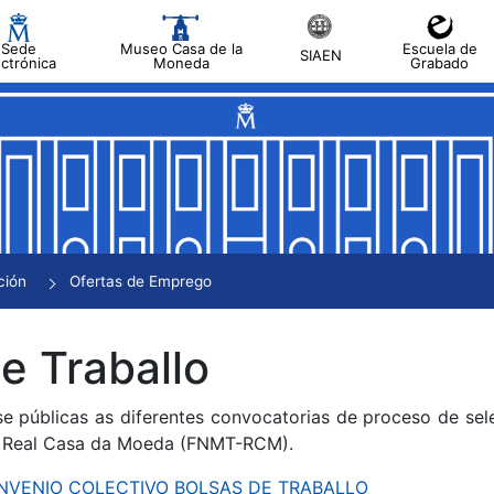
Sede
Museo Casa de la
Escuela de
SIAEN
ectrónica
Moneda
Grabado
tar
tar
tar
tar
ción
Ofertas de Emprego
tar
e Traballo
se públicas as diferentes convocatorias de proceso de sel
 Real Casa da Moeda (FNMT-RCM).
CONVENIO COLECTIVO BOLSAS DE TRABALLO