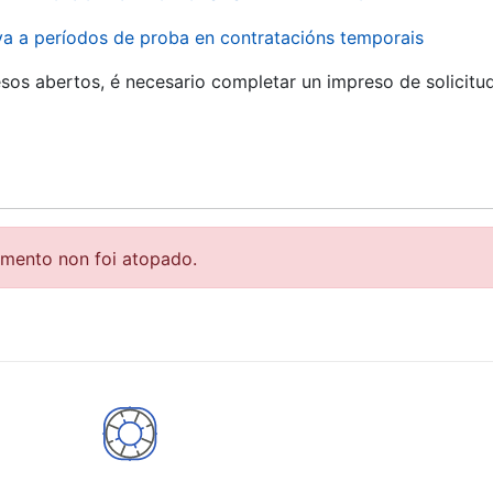
iva a períodos de proba en contratacións temporais
r
sos abertos, é necesario completar un impreso de solicitu
emento non foi atopado.
tar