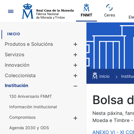
Navegación
FNMT
Ceres
El
INICIO
Produtos e Solucións
Mostrar/Ocul
Servizos
Mostrar/Ocul
Innovación
Mostrar/Ocul
Coleccionista
Mostrar/Ocul
Inicio
Institu
Institución
Mostrar/Ocul
Bolsa d
130 Aniversario FNMT
Información Institucional
Nesta páxina, fan
Compromisos
Mostrar/Ocultar
Moeda e Timbre -
Agenda 2030 y ODS
ANEXO VI - XI 