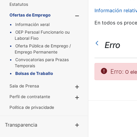
Estatutos
Información relat
Ofertas de Emprego
Mostrar/Oculta
En todos os proce
Información xeral
OEP Persoal Funcionario ou
Laboral Fixo
Erro
Oferta Pública de Emprego /
Emprego Permanente
Convocatorias para Prazas
Temporais
Erro:
O el
Bolsas de Traballo
Sala de Prensa
Mostrar/Ocultar
Perfil de contratante
Mostrar/Ocultar
Política de privacidade
Transparencia
Mostrar/Ocul