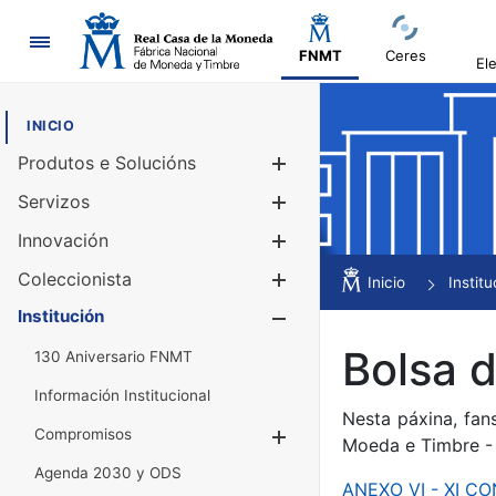
Navegación
FNMT
Ceres
El
INICIO
Produtos e Solucións
Mostrar/Ocul
Servizos
Mostrar/Ocul
Innovación
Mostrar/Ocul
Coleccionista
Mostrar/Ocul
Inicio
Institu
Institución
Mostrar/Ocul
Bolsa d
130 Aniversario FNMT
Información Institucional
Nesta páxina, fan
Compromisos
Mostrar/Ocultar
Moeda e Timbre -
Agenda 2030 y ODS
ANEXO VI - XI 