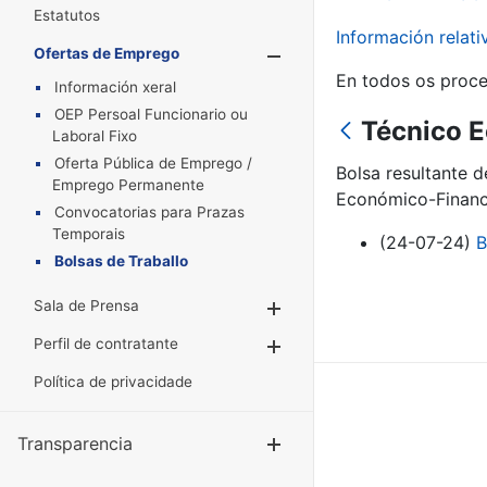
Estatutos
Información relat
Ofertas de Emprego
Mostrar/Oculta
En todos os proce
Información xeral
OEP Persoal Funcionario ou
Técnico 
Laboral Fixo
Oferta Pública de Emprego /
Bolsa resultante 
Emprego Permanente
Económico-Financi
Convocatorias para Prazas
Temporais
(24-07-24)
B
Bolsas de Traballo
Sala de Prensa
Mostrar/Ocultar
Perfil de contratante
Mostrar/Ocultar
Política de privacidade
Transparencia
Mostrar/Ocul