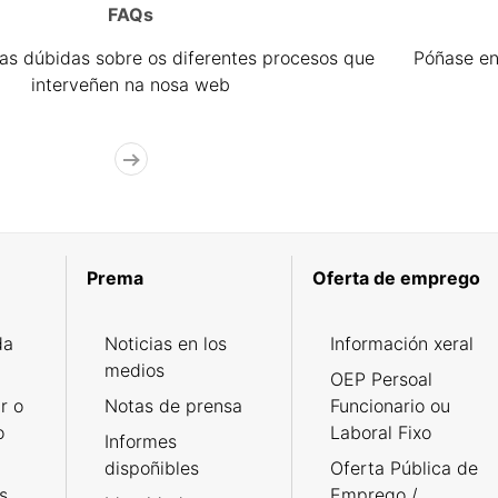
FAQs
úas dúbidas sobre os diferentes procesos que
Póñase en
interveñen na nosa web
Prema
Oferta de emprego
da
Noticias en los
Información xeral
medios
OEP Persoal
r o
Notas de prensa
Funcionario ou
o
Laboral Fixo
Informes
dispoñibles
Oferta Pública de
s
Emprego /