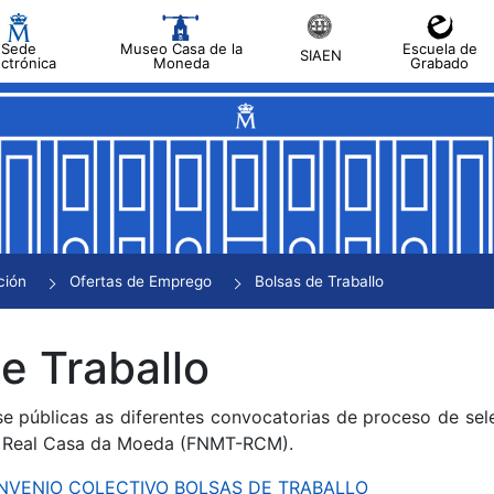
Sede
Museo Casa de la
Escuela de
SIAEN
ectrónica
Moneda
Grabado
tar
tar
tar
tar
ción
Ofertas de Emprego
Bolsas de Traballo
tar
e Traballo
se públicas as diferentes convocatorias de proceso de sel
 Real Casa da Moeda (FNMT-RCM).
CONVENIO COLECTIVO BOLSAS DE TRABALLO