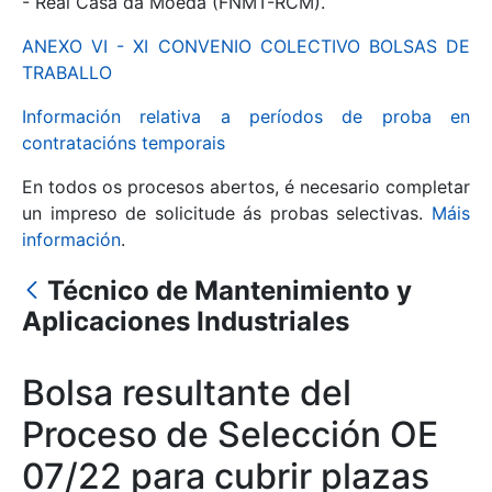
- Real Casa da Moeda (FNMT-RCM).
ANEXO VI - XI CONVENIO COLECTIVO BOLSAS DE
Mostrar/Ocultar
TRABALLO
Información relativa a períodos de proba en
contratacións temporais
En todos os procesos abertos, é necesario completar
un impreso de solicitude ás probas selectivas.
Máis
información
.
Técnico de Mantenimiento y
Mostrar/Ocultar
Aplicaciones Industriales
Mostrar/Ocultar
Bolsa resultante del
Proceso de Selección OE
Mostrar/Ocultar
07/22 para cubrir plazas