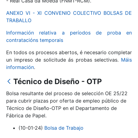
- Real Casa da Moeda (FNMT-RCM).
ANEXO VI - XI CONVENIO COLECTIVO BOLSAS DE
Mostrar/Ocultar
TRABALLO
Información relativa a períodos de proba en
contratacións temporais
En todos os procesos abertos, é necesario completar
un impreso de solicitude ás probas selectivas.
Máis
información
.
Técnico de Diseño - OTP
Mostrar/Ocultar
Bolsa resultante del proceso de selección OE 25/22
Mostrar/Ocultar
para cubrir plazas por oferta de empleo público de
Técnico de Diseño-OTP en el Departamento de
Fábrica de Papel.
Mostrar/Ocultar
(10-01-24)
Bolsa de Trabajo