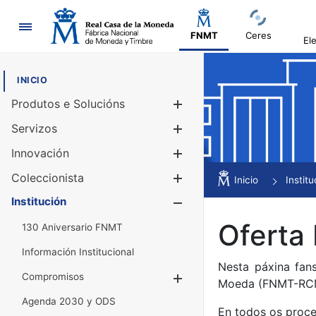
Navegación
FNMT
Ceres
El
INICIO
Produtos e Solucións
Mostrar/Ocul
Servizos
Mostrar/Ocul
Innovación
Mostrar/Ocul
Coleccionista
Mostrar/Ocul
Inicio
Institu
Institución
Mostrar/Ocul
Oferta
130 Aniversario FNMT
Información Institucional
Nesta páxina fan
Compromisos
Mostrar/Ocultar
Moeda (FNMT-RC
Agenda 2030 y ODS
En todos os proce