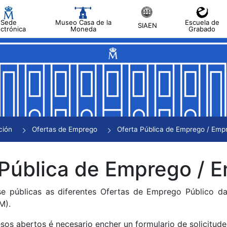
Sede
Museo Casa de la
Escuela de
SIAEN
ectrónica
Moneda
Grabado
tar
tar
tar
tar
ción
Ofertas de Emprego
tar
 Pública de Emprego /
se públicas as diferentes Ofertas de Emprego Público 
M).
sos abertos é necesario encher un formulario de solicitude