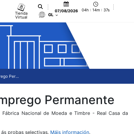
04h : 14m : 37s
07/08/2026
Tienda
GL
Virtual
Oferta Pública de Emprego / Emprego Permanente
 Emprego Permanente
da Fábrica Nacional de Moeda e Timbre - Real Casa da
 ás probas selectivas.
Máis información
.