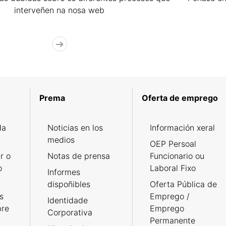
interveñen na nosa web
Prema
Oferta de emprego
da
Noticias en los
Información xeral
medios
OEP Persoal
r o
Notas de prensa
Funcionario ou
o
Laboral Fixo
Informes
dispoñibles
Oferta Pública de
s
Emprego /
Identidade
bre
Emprego
Corporativa
Permanente