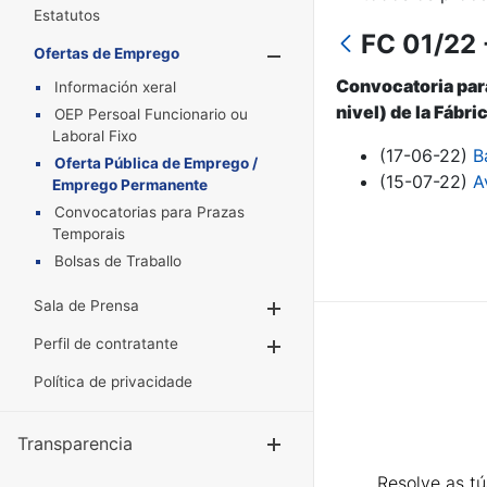
Estatutos
FC 01/22 
Ofertas de Emprego
Mostrar/Oculta
Convocatoria para
Información xeral
nivel) de la Fábr
OEP Persoal Funcionario ou
Laboral Fixo
(17-06-22)
B
Oferta Pública de Emprego /
(15-07-22)
A
Emprego Permanente
Convocatorias para Prazas
Temporais
Bolsas de Traballo
Sala de Prensa
Mostrar/Ocultar
Perfil de contratante
Mostrar/Ocultar
Política de privacidade
Transparencia
Mostrar/Ocul
Resolve as t