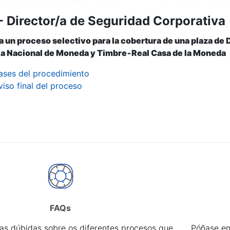
- Director/a de Seguridad Corporativa
r
 un proceso selectivo para la cobertura de una plaza de 
ica Nacional de Moneda y Timbre‐Real Casa de la Moneda
ases del procedimiento
viso final del proceso
FAQs
tar
úas dúbidas sobre os diferentes procesos que
Póñase en