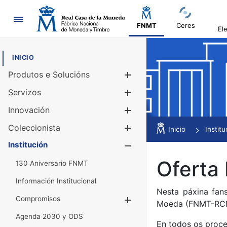
Navegación
FNMT
Ceres
El
INICIO
Produtos e Solucións
Mostrar/Ocul
Servizos
Mostrar/Ocul
Innovación
Mostrar/Ocul
Coleccionista
Mostrar/Ocul
Inicio
Institu
Institución
Mostrar/Ocul
Oferta
130 Aniversario FNMT
Información Institucional
Nesta páxina fan
Compromisos
Mostrar/Ocultar
Moeda (FNMT-RC
Agenda 2030 y ODS
En todos os proce