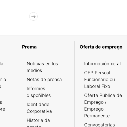
Prema
Oferta de emprego
da
Noticias en los
Información xeral
medios
OEP Persoal
r o
Notas de prensa
Funcionario ou
o
Laboral Fixo
Informes
dispoñibles
Oferta Pública de
s
Emprego /
Identidade
bre
Emprego
Corporativa
Permanente
Historia da
Convocatorias