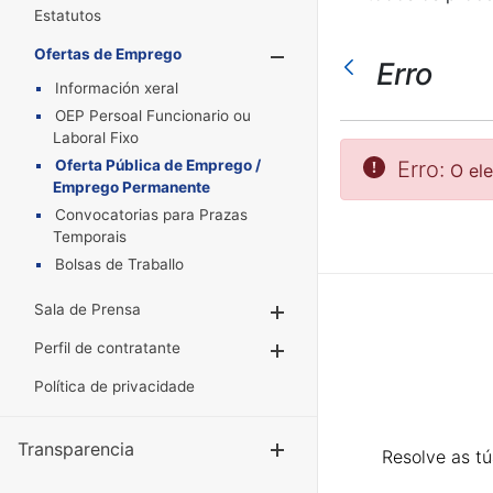
Estatutos
Ofertas de Emprego
Mostrar/Oculta
Erro
Información xeral
OEP Persoal Funcionario ou
Laboral Fixo
Oferta Pública de Emprego /
Erro:
O el
Emprego Permanente
Convocatorias para Prazas
Temporais
Bolsas de Traballo
Sala de Prensa
Mostrar/Ocultar
Perfil de contratante
Mostrar/Ocultar
Política de privacidade
Transparencia
Mostrar/Ocul
Resolve as t