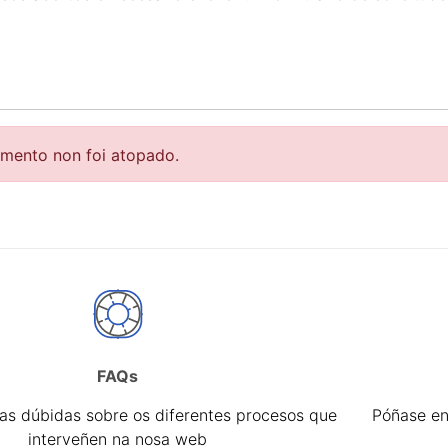
r
emento non foi atopado.
FAQs
tar
úas dúbidas sobre os diferentes procesos que
Póñase en
interveñen na nosa web