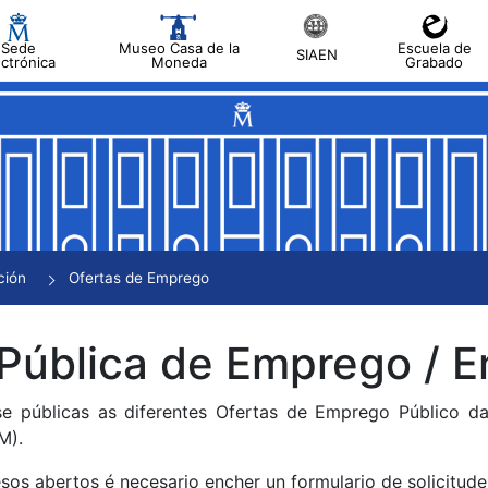
Sede
Museo Casa de la
Escuela de
SIAEN
ectrónica
Moneda
Grabado
tar
tar
tar
tar
ción
Ofertas de Emprego
tar
 Pública de Emprego /
se públicas as diferentes Ofertas de Emprego Público 
M).
sos abertos é necesario encher un formulario de solicitude