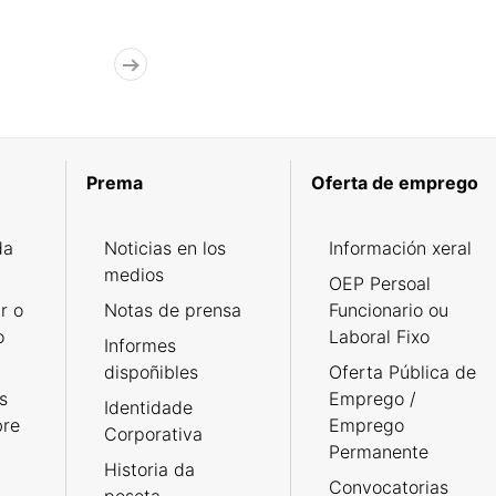
Prema
Oferta de emprego
da
Noticias en los
Información xeral
medios
OEP Persoal
r o
Notas de prensa
Funcionario ou
o
Laboral Fixo
Informes
dispoñibles
Oferta Pública de
s
Emprego /
Identidade
bre
Emprego
Corporativa
Permanente
Historia da
Convocatorias