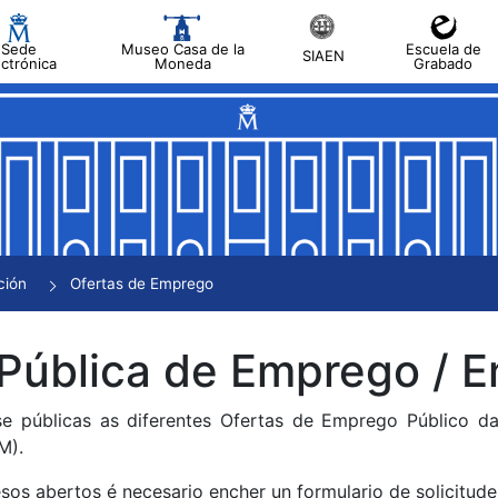
Sede
Museo Casa de la
Escuela de
SIAEN
ectrónica
Moneda
Grabado
tar
tar
tar
tar
ción
Ofertas de Emprego
tar
 Pública de Emprego /
se públicas as diferentes Ofertas de Emprego Público 
M).
sos abertos é necesario encher un formulario de solicitude