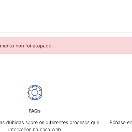
r
emento non foi atopado.
FAQs
tar
úas dúbidas sobre os diferentes procesos que
Póñase en
interveñen na nosa web