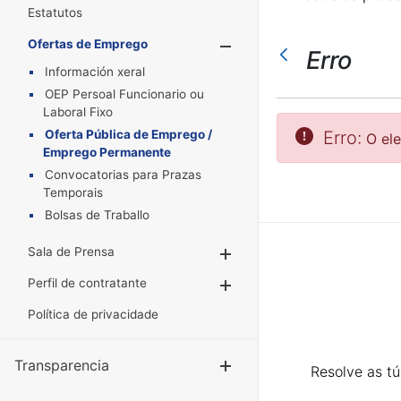
Estatutos
Ofertas de Emprego
Mostrar/Oculta
Erro
Información xeral
OEP Persoal Funcionario ou
Laboral Fixo
Oferta Pública de Emprego /
Erro:
O el
Emprego Permanente
Convocatorias para Prazas
Temporais
Bolsas de Traballo
Sala de Prensa
Mostrar/Ocultar
Perfil de contratante
Mostrar/Ocultar
Política de privacidade
Transparencia
Mostrar/Ocul
Resolve as t