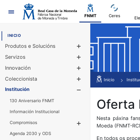
Navegación
FNMT
Ceres
El
INICIO
Produtos e Solucións
Mostrar/Ocul
Servizos
Mostrar/Ocul
Innovación
Mostrar/Ocul
Coleccionista
Mostrar/Ocul
Inicio
Institu
Institución
Mostrar/Ocul
Oferta
130 Aniversario FNMT
Información Institucional
Nesta páxina fan
Compromisos
Mostrar/Ocultar
Moeda (FNMT-RC
Agenda 2030 y ODS
En todos os proce