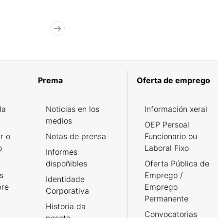
Prema
Oferta de emprego
da
Noticias en los
Información xeral
medios
OEP Persoal
r o
Notas de prensa
Funcionario ou
o
Laboral Fixo
Informes
dispoñibles
Oferta Pública de
s
Emprego /
Identidade
bre
Emprego
Corporativa
Permanente
Historia da
Convocatorias