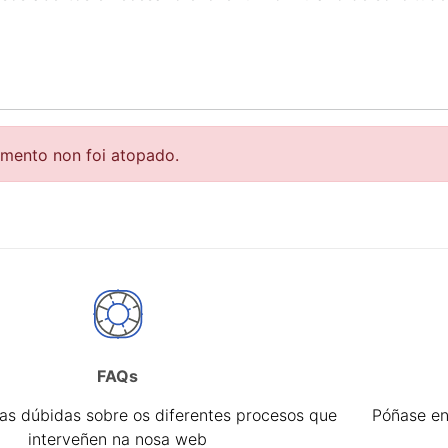
r
emento non foi atopado.
FAQs
tar
úas dúbidas sobre os diferentes procesos que
Póñase en
interveñen na nosa web