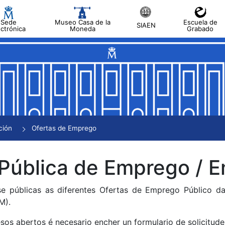
Sede
Museo Casa de la
Escuela de
SIAEN
ectrónica
Moneda
Grabado
tar
tar
tar
tar
ción
Ofertas de Emprego
tar
 Pública de Emprego /
se públicas as diferentes Ofertas de Emprego Público 
M).
sos abertos é necesario encher un formulario de solicitude