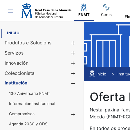
Navegación
FNMT
Ceres
El
INICIO
Produtos e Solucións
Mostrar/Ocul
Servizos
Mostrar/Ocul
Innovación
Mostrar/Ocul
Coleccionista
Mostrar/Ocul
Inicio
Institu
Institución
Mostrar/Ocul
Oferta
130 Aniversario FNMT
Información Institucional
Nesta páxina fan
Compromisos
Mostrar/Ocultar
Moeda (FNMT-RC
Agenda 2030 y ODS
En todos os proce