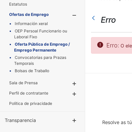
Estatutos
Ofertas de Emprego
Mostrar/Oculta
Erro
Información xeral
OEP Persoal Funcionario ou
Laboral Fixo
Oferta Pública de Emprego /
Erro:
O el
Emprego Permanente
Convocatorias para Prazas
Temporais
Bolsas de Traballo
Sala de Prensa
Mostrar/Ocultar
Perfil de contratante
Mostrar/Ocultar
Política de privacidade
Transparencia
Mostrar/Ocul
Resolve as t