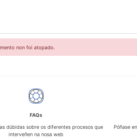
r
emento non foi atopado.
FAQs
tar
úas dúbidas sobre os diferentes procesos que
Póñase en
interveñen na nosa web