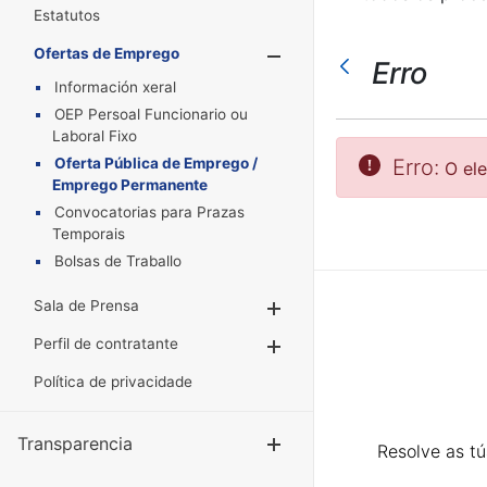
Estatutos
Ofertas de Emprego
Mostrar/Oculta
Erro
Información xeral
OEP Persoal Funcionario ou
Laboral Fixo
Oferta Pública de Emprego /
Erro:
O el
Emprego Permanente
Convocatorias para Prazas
Temporais
Bolsas de Traballo
Sala de Prensa
Mostrar/Ocultar
Perfil de contratante
Mostrar/Ocultar
Política de privacidade
Transparencia
Mostrar/Ocul
Resolve as t