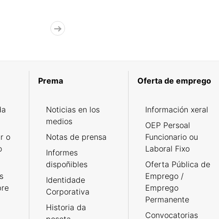
Prema
Oferta de emprego
da
Noticias en los
Información xeral
medios
OEP Persoal
r o
Notas de prensa
Funcionario ou
o
Laboral Fixo
Informes
dispoñibles
Oferta Pública de
s
Emprego /
Identidade
bre
Emprego
Corporativa
Permanente
Historia da
Convocatorias