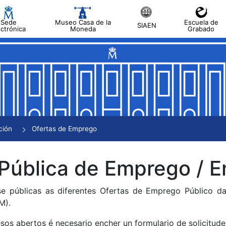
Sede
Museo Casa de la
Escuela de
SIAEN
ectrónica
Moneda
Grabado
tar
tar
tar
tar
ción
Ofertas de Emprego
tar
 Pública de Emprego /
se públicas as diferentes Ofertas de Emprego Público 
M).
sos abertos é necesario encher un formulario de solicitude