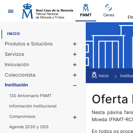
Navegación
FNMT
Ceres
El
INICIO
Produtos e Solucións
Mostrar/Ocul
Servizos
Mostrar/Ocul
Innovación
Mostrar/Ocul
Coleccionista
Mostrar/Ocul
Inicio
Institu
Institución
Mostrar/Ocul
Oferta
130 Aniversario FNMT
Información Institucional
Nesta páxina fan
Compromisos
Mostrar/Ocultar
Moeda (FNMT-RC
Agenda 2030 y ODS
En todos os proce