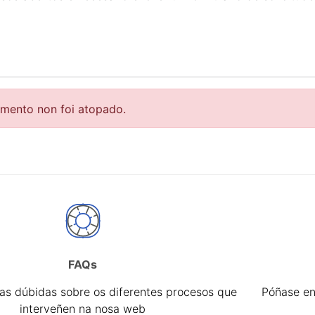
r
emento non foi atopado.
FAQs
tar
úas dúbidas sobre os diferentes procesos que
Póñase en
interveñen na nosa web