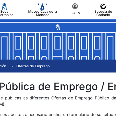
Sede
Museo Casa de la
Escuela de
SIAEN
ectrónica
Moneda
Grabado
tar
tar
tar
tar
ción
Ofertas de Emprego
tar
 Pública de Emprego /
se públicas as diferentes Ofertas de Emprego Público 
M).
sos abertos é necesario encher un formulario de solicitude