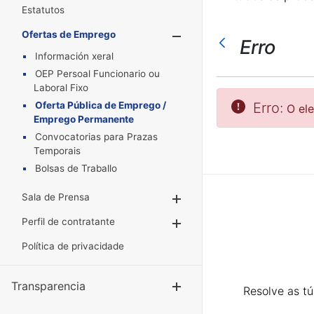
Estatutos
Ofertas de Emprego
Mostrar/Oculta
Erro
Información xeral
OEP Persoal Funcionario ou
Laboral Fixo
Oferta Pública de Emprego /
Erro:
O el
Emprego Permanente
Convocatorias para Prazas
Temporais
Bolsas de Traballo
Sala de Prensa
Mostrar/Ocultar
Perfil de contratante
Mostrar/Ocultar
Política de privacidade
Transparencia
Mostrar/Ocul
Resolve as t