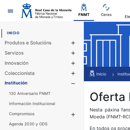
Navegación
FNMT
Ceres
El
INICIO
Produtos e Solucións
Mostrar/Ocul
Servizos
Mostrar/Ocul
Innovación
Mostrar/Ocul
Coleccionista
Mostrar/Ocul
Inicio
Institu
Institución
Mostrar/Ocul
Oferta
130 Aniversario FNMT
Información Institucional
Nesta páxina fan
Compromisos
Mostrar/Ocultar
Moeda (FNMT-RC
Agenda 2030 y ODS
En todos os proce