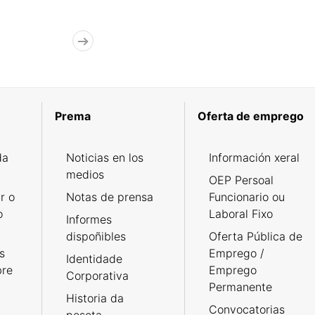
Prema
Oferta de emprego
da
Noticias en los
Información xeral
medios
OEP Persoal
r o
Notas de prensa
Funcionario ou
o
Laboral Fixo
Informes
dispoñibles
Oferta Pública de
s
Emprego /
Identidade
bre
Emprego
Corporativa
Permanente
Historia da
Convocatorias