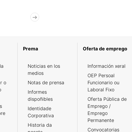
Prema
Oferta de emprego
da
Noticias en los
Información xeral
medios
OEP Persoal
r o
Notas de prensa
Funcionario ou
o
Laboral Fixo
Informes
dispoñibles
Oferta Pública de
s
Emprego /
Identidade
bre
Emprego
Corporativa
Permanente
Historia da
Convocatorias