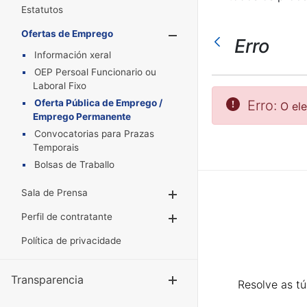
Estatutos
Ofertas de Emprego
Mostrar/Oculta
Erro
Información xeral
OEP Persoal Funcionario ou
Laboral Fixo
Oferta Pública de Emprego /
Erro:
O el
Emprego Permanente
Convocatorias para Prazas
Temporais
Bolsas de Traballo
Sala de Prensa
Mostrar/Ocultar
Perfil de contratante
Mostrar/Ocultar
Política de privacidade
Transparencia
Mostrar/Ocul
Resolve as t