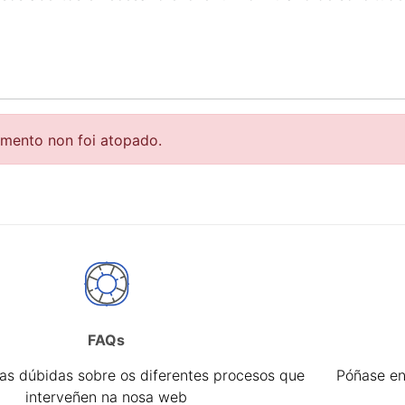
r
emento non foi atopado.
FAQs
tar
úas dúbidas sobre os diferentes procesos que
Póñase en
interveñen na nosa web