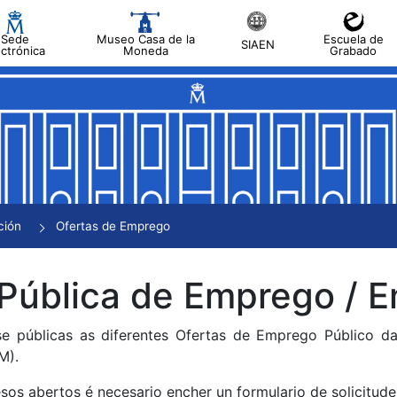
Sede
Museo Casa de la
Escuela de
SIAEN
ectrónica
Moneda
Grabado
tar
tar
tar
tar
ción
Ofertas de Emprego
tar
 Pública de Emprego /
se públicas as diferentes Ofertas de Emprego Público 
M).
sos abertos é necesario encher un formulario de solicitude