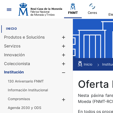
Navegación
FNMT
Ceres
El
INICIO
Produtos e Solucións
Mostrar/Ocul
Servizos
Mostrar/Ocul
Innovación
Mostrar/Ocul
Coleccionista
Mostrar/Ocul
Inicio
Institu
Institución
Mostrar/Ocul
Oferta
130 Aniversario FNMT
Información Institucional
Nesta páxina fan
Compromisos
Mostrar/Ocultar
Moeda (FNMT-RC
Agenda 2030 y ODS
En todos os proce