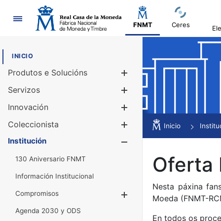
Navegación
FNMT
Ceres
El
INICIO
Produtos e Solucións
Mostrar/Ocul
Servizos
Mostrar/Ocul
Innovación
Mostrar/Ocul
Coleccionista
Mostrar/Ocul
Inicio
Institu
Institución
Mostrar/Ocul
Oferta
130 Aniversario FNMT
Información Institucional
Nesta páxina fan
Compromisos
Mostrar/Ocultar
Moeda (FNMT-RC
Agenda 2030 y ODS
En todos os proce