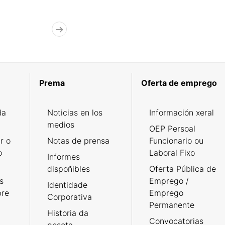
Prema
Oferta de emprego
da
Noticias en los
Información xeral
medios
OEP Persoal
r o
Notas de prensa
Funcionario ou
o
Laboral Fixo
Informes
dispoñibles
Oferta Pública de
s
Emprego /
Identidade
bre
Emprego
Corporativa
Permanente
Historia da
Convocatorias