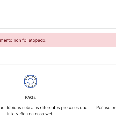
r
emento non foi atopado.
FAQs
tar
úas dúbidas sobre os diferentes procesos que
Póñase en
interveñen na nosa web