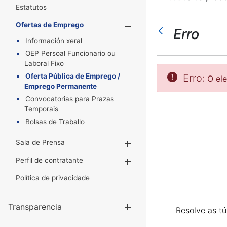
Estatutos
Ofertas de Emprego
Mostrar/Oculta
Erro
Información xeral
OEP Persoal Funcionario ou
Laboral Fixo
Oferta Pública de Emprego /
Erro:
O el
Emprego Permanente
Convocatorias para Prazas
Temporais
Bolsas de Traballo
Sala de Prensa
Mostrar/Ocultar
Perfil de contratante
Mostrar/Ocultar
Política de privacidade
Transparencia
Mostrar/Ocul
Resolve as t