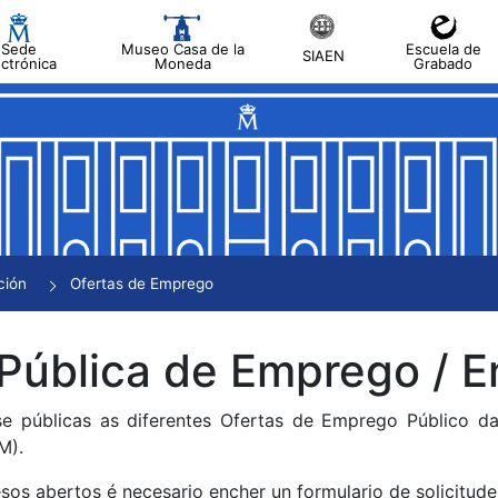
Sede
Museo Casa de la
Escuela de
SIAEN
ectrónica
Moneda
Grabado
tar
tar
tar
tar
ción
Ofertas de Emprego
tar
 Pública de Emprego /
se públicas as diferentes Ofertas de Emprego Público 
M).
sos abertos é necesario encher un formulario de solicitude