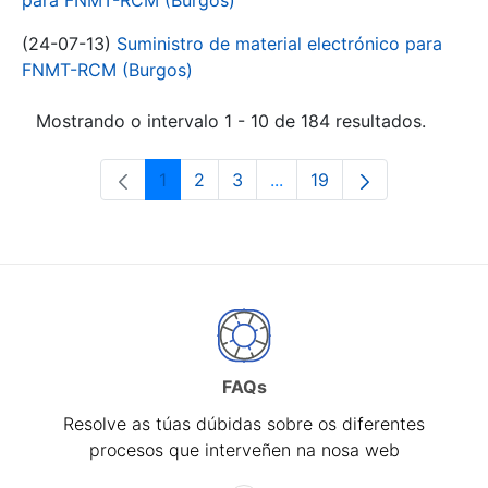
para FNMT-RCM (Burgos)
(24-07-13)
Suministro de material electrónico para
FNMT-RCM (Burgos)
Mostrando o intervalo 1 - 10 de 184 resultados.
1
2
3
...
19
Páxina
Páxina
Páxina
Páxinas intermedias Use 
Páxina
FAQs
Resolve as túas dúbidas sobre os diferentes
procesos que interveñen na nosa web