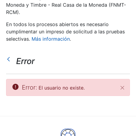
Moneda y Timbre - Real Casa de la Moneda (FNMT-
RCM).
Mostrar/Ocultar
En todos los procesos abiertos es necesario
cumplimentar un impreso de solicitud a las pruebas
selectivas.
Más información
.
Error
Mostrar/Ocultar
Error:
El usuario no existe.
Cerrar
Mostrar/Ocultar
Mostrar/Ocultar