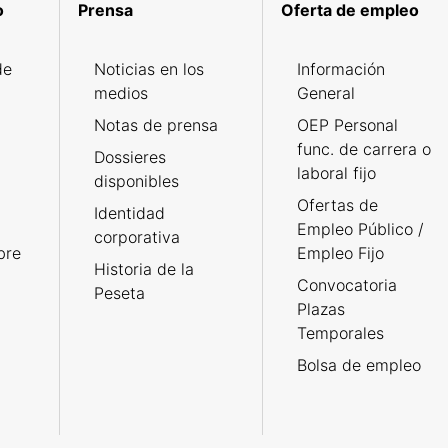
o
Prensa
Oferta de empleo
de
Noticias en los
Información
medios
General
Notas de prensa
OEP Personal
func. de carrera o
Dossieres
laboral fijo
disponibles
Ofertas de
Identidad
Empleo Público /
corporativa
bre
Empleo Fijo
Historia de la
Convocatoria
Peseta
Plazas
Temporales
Bolsa de empleo