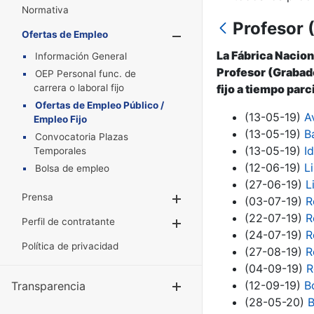
Normativa
Profesor 
Ofertas de Empleo
Mostrar/Oculta
La Fábrica Nacion
Información General
Profesor (Grabado
OEP Personal func. de
carrera o laboral fijo
fijo a tiempo parci
Ofertas de Empleo Público /
(13-05-19)
A
Empleo Fijo
(13-05-19)
B
Convocatoria Plazas
(13-05-19)
I
Temporales
(12-06-19)
L
Bolsa de empleo
(27-06-19)
L
Prensa
Mostrar/Ocultar
(03-07-19)
R
(22-07-19)
R
Perfil de contratante
Mostrar/Ocultar
(24-07-19)
R
Política de privacidad
(27-08-19)
R
(04-09-19)
R
(12-09-19)
B
Transparencia
Mostrar/Ocul
(28-05-20)
B