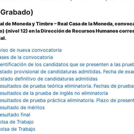
(Grabado)
r
al de Moneda y Timbre – Real Casa de la Moneda, convoca
) (nivel 12) en la Dirección de Recursos Humanos corresp
al.
viso de nueva convocatoria
ases de la convocatoria
dentificación de los candidatos que se presenten a las prue
istado provisional de candidaturas admitidas. Fecha de ex
istado definitivo de candidaturas admitidas
esultados de prueba teórica eliminatoria. Fechas de prueba
esultados de la prueba de inglés no eliminatoria
esultados de prueba práctica eliminatoria. Plazo de presen
esultado de méritos
esultado final
olsa de Trabajo
tar
olsa de Trabajo