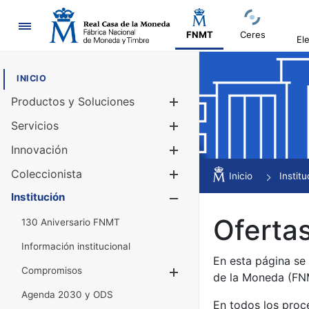
Navegación
FNMT
Ceres
El
INICIO
Productos y Soluciones
Mostrar/Ocul
Servicios
Mostrar/Ocul
Innovación
Mostrar/Ocul
Coleccionista
Mostrar/Ocul
Inicio
Institu
Institución
Mostrar/Ocul
Ofertas
130 Aniversario FNMT
Información institucional
En esta página se
Compromisos
Mostrar/Ocultar
de la Moneda (F
Agenda 2030 y ODS
En todos los proc