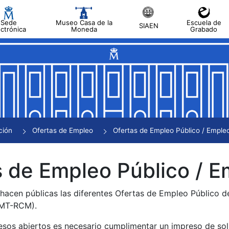
Sede
Museo Casa de la
Escuela de
SIAEN
ectrónica
Moneda
Grabado
tar
tar
tar
tar
ción
Ofertas de Empleo
Ofertas de Empleo Público / Empleo
tar
 de Empleo Público / E
 hacen públicas las diferentes Ofertas de Empleo Público 
NMT-RCM).
esos abiertos es necesario cumplimentar un impreso de soli