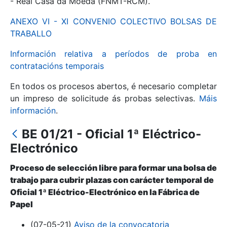
- Real Casa da Moeda (FNMT-RCM).
ANEXO VI - XI CONVENIO COLECTIVO BOLSAS DE
Mostrar/Ocultar
TRABALLO
Información relativa a períodos de proba en
contratacións temporais
En todos os procesos abertos, é necesario completar
un impreso de solicitude ás probas selectivas.
Máis
información
.
BE 01/21 - Oficial 1ª Eléctrico-
Mostrar/Ocultar
Electrónico
Mostrar/Ocultar
Proceso de selección libre para formar una bolsa de
trabajo para cubrir plazas con carácter temporal de
Oficial 1ª Eléctrico-Electrónico en la Fábrica de
Papel
Mostrar/Ocultar
(07-05-21)
Aviso de la convocatoria