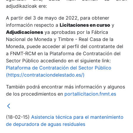
adjudikazioak ere:
A partir del 3 de mayo de 2022, para obtener
Erakutsi/Ezkutatu
información respecto a
Licitaciones en curso
y
Erakutsi/Ezkutatu
Adjudicaciones
ya aprobadas por la Fábrica
Nacional de Moneda y Timbre - Real Casa de la
Erakutsi/Ezkutatu
Moneda, puede acceder al perfil del contratante del
a FNMT-RCM en la Plataforma de Contratación del
Sector Público accediendo en el siguiente link:
Plataforma de Contratación del Sector Público
(https://contrataciondelestado.es/)
También podrá encontrar más información y algunos
de los procedimientos en
portallicitacion.fnmt.es
Erakutsi/Ezkutatu
(18-02-15)
Asistencia técnica para el mantenimiento
de depuradora de aguas residuales