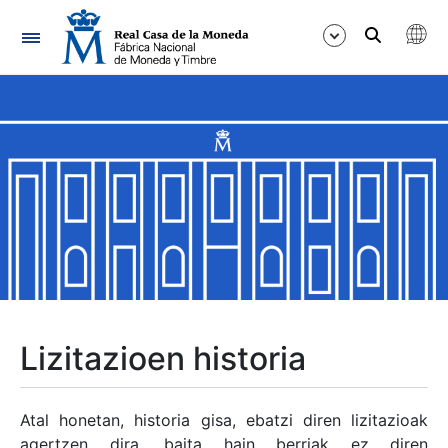
Nabigazioa
Erakutsi/Ezkutatu
Erakutsi/Ezkutatu
Erakutsi/Ezkutatu
Erakutsi/Ezkutatu
Erakutsi/Ezkutatu
Lizitazioen historia
Erakutsi/Ezkutatu
Atal honetan, historia gisa, ebatzi diren lizitazioak
agertzen dira, baita hain berriak ez diren