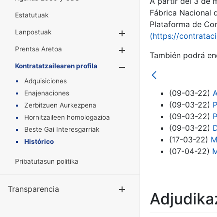
A partir del 3 de
Fábrica Nacional 
Estatutuak
Plataforma de Cont
Lanpostuak
Erakutsi/Ezkuta
(https://contratac
Prentsa Aretoa
Erakutsi/Ezkuta
También podrá enc
Kontratatzailearen profila
Erakutsi/Ezkut
Adquisiciones
(09-03-22)
A
Enajenaciones
(09-03-22)
P
Zerbitzuen Aurkezpena
(09-03-22)
P
Hornitzaileen homologazioa
(09-03-22)
D
Beste Gai Interesgarriak
(17-03-22)
M
Histórico
(07-04-22)
M
Pribatutasun politika
Transparencia
Erakutsi/Ezku
Adjudikaz