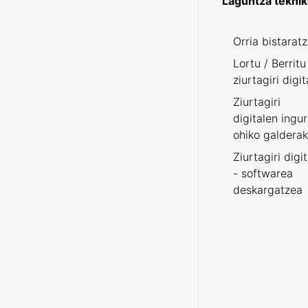
Laguntza tekni
Orria bistarat
Lortu / Berritu
ziurtagiri digit
Ziurtagiri
digitalen ingu
ohiko galderak
Ziurtagiri digi
- softwarea
deskargatzea