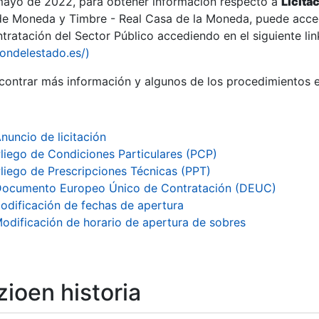
 mayo de 2022, para obtener información respecto a
Licita
de Moneda y Timbre - Real Casa de la Moneda, puede acced
ratación del Sector Público accediendo en el siguiente lin
tu
iondelestado.es/)
tu
ontrar más información y algunos de los procedimientos 
atu
nuncio de licitación
liego de Condiciones Particulares (PCP)
liego de Prescripciones Técnicas (PPT)
ocumento Europeo Único de Contratación (DEUC)
odificación de fechas de apertura
odificación de horario de apertura de sobres
tatu
ioen historia