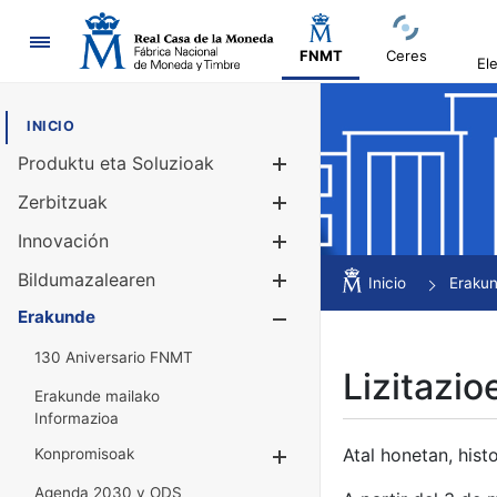
Nabigazioa
FNMT
Ceres
El
INICIO
Produktu eta Soluzioak
Erakutsi/Ezku
Zerbitzuak
Erakutsi/Ezku
Innovación
Erakutsi/Ezku
Bildumazalearen
Erakutsi/Ezku
Inicio
Eraku
Erakunde
Erakutsi/Ezku
130 Aniversario FNMT
Lizitazio
Erakunde mailako
Informazioa
Atal honetan, histo
Konpromisoak
Erakutsi/Ezkuta
Agenda 2030 y ODS