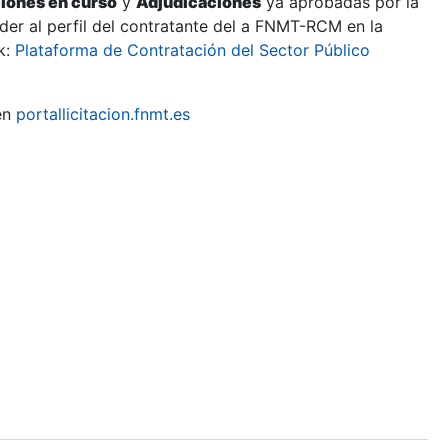
ciones en curso
y
Adjudicaciones
ya aprobadas por la
er al perfil del contratante del a FNMT-RCM en la
k:
Plataforma de Contratación del Sector Público
en
portallicitacion.fnmt.es