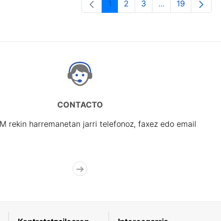
1
2
3
...
19
Orrialdea
Orrialdea
Orrialdea
Intermediate Pa
Orrialdea
CONTACTO
rekin harremanetan jarri telefonoz, faxez edo email