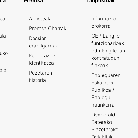
koa
Prentsa
Lanpostuak
zea
Albisteak
Informazio
orokorra
Prentsa Oharrak
ala
OEP Langile
Dossier
funtzionarioak
erabilgarriak
edo langile lan-
ruko
Korporazio-
kontratudun
Identitatea
finkoak
tala
Pezetaren
Enpleguaren
historia
Eskaintza
Publikoa /
Enplegu
Iraunkorra
Denboraldi
Baterako
Plazetarako
Deialdiak