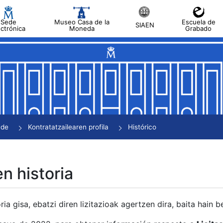
Sede
Museo Casa de la
Escuela de
SIAEN
ectrónica
Moneda
Grabado
tatu
tatu
tatu
tatu
nde
Kontratatzailearen profila
Histórico
tatu
en historia
ria gisa, ebatzi diren lizitazioak agertzen dira, baita hain 
tu