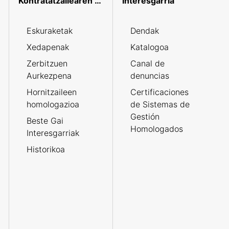
Kontratatzailearen profila
Interesgarria
Eskuraketak
Dendak
Xedapenak
Katalogoa
Zerbitzuen
Canal de
Aurkezpena
denuncias
Hornitzaileen
Certificaciones
homologazioa
de Sistemas de
Gestión
Beste Gai
Homologados
Interesgarriak
Historikoa