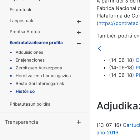
A partir del 3 de
Fábrica Nacional 
Estatutuak
Plataforma de Cont
Lanpostuak
Erakutsi/Ezkuta
(https://contratac
Prentsa Aretoa
Erakutsi/Ezkuta
También podrá enc
Kontratatzailearen profila
Erakutsi/Ezkut
Adquisiciones
(14-06-18)
C
Enajenaciones
(14-06-18)
P
Zerbitzuen Aurkezpena
(14-06-18)
P
Hornitzaileen homologazioa
Beste Gai Interesgarriak
Histórico
Adjudikaz
Pribatutasun politika
Transparencia
Erakutsi/Ezku
(13-07-16)
Cartuc
año 2016