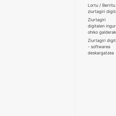
Lortu / Berritu
ziurtagiri digit
Ziurtagiri
digitalen ingu
ohiko galderak
Ziurtagiri digi
- softwarea
deskargatzea