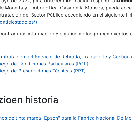
 mayo de 2022, para obtener información respecto a
Licita
de Moneda y Timbre - Real Casa de la Moneda, puede acced
ratación del Sector Público accediendo en el siguiente lin
tu
iondelestado.es/)
tu
ontrar más información y algunos de los procedimientos 
atu
ontratación del Servicio de Retirada, Transporte y Gestión
liego de Condiciones Particulares (PCP)
liego de Prescripciones Técnicas (PPT)
ioen historia
tatu
hos de tinta marca "Epson" para la Fábrica Nacional De M