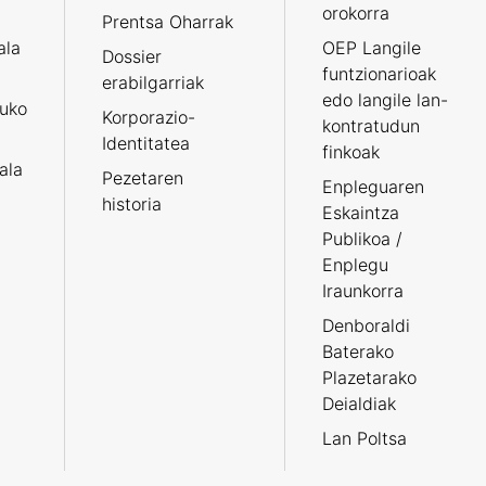
orokorra
Prentsa Oharrak
ala
OEP Langile
Dossier
funtzionarioak
erabilgarriak
edo langile lan-
ruko
Korporazio-
kontratudun
Identitatea
finkoak
tala
Pezetaren
Enpleguaren
historia
Eskaintza
Publikoa /
Enplegu
Iraunkorra
Denboraldi
Baterako
Plazetarako
Deialdiak
Lan Poltsa