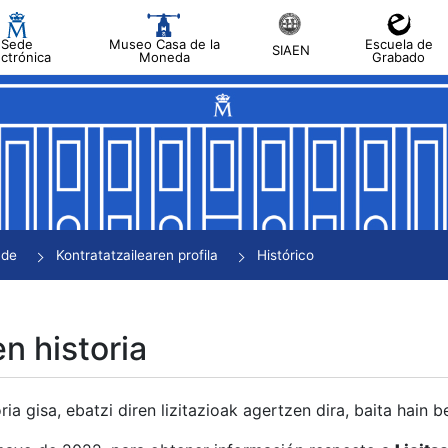
Sede
Museo Casa de la
Escuela de
SIAEN
ectrónica
Moneda
Grabado
tatu
tatu
tatu
tatu
nde
Kontratatzailearen profila
Histórico
tatu
en historia
ria gisa, ebatzi diren lizitazioak agertzen dira, baita hain 
tu