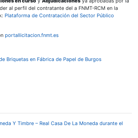
ciones en curso
y
Adjudicaciones
ya aprobadas por la
er al perfil del contratante del a FNMT-RCM en la
k:
Plataforma de Contratación del Sector Público
en
portallicitacion.fnmt.es
 de Briquetas en Fábrica de Papel de Burgos
oneda Y Timbre – Real Casa De La Moneda durante el