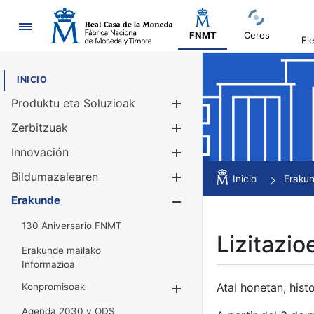
Nabigazioa
FNMT
Ceres
El
INICIO
Produktu eta Soluzioak
Erakutsi/Ezku
Zerbitzuak
Erakutsi/Ezku
Innovación
Erakutsi/Ezku
Bildumazalearen
Erakutsi/Ezku
Inicio
Eraku
Erakunde
Erakutsi/Ezku
130 Aniversario FNMT
Lizitazio
Erakunde mailako
Informazioa
Atal honetan, histo
Konpromisoak
Erakutsi/Ezkuta
Agenda 2030 y ODS