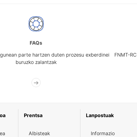
FAQs
gunean parte hartzen duten prozesu exberdinei
FNMT-RCM 
buruzko zalantzak
koa
Prentsa
Lanpostuak
zea
Albisteak
Informazio