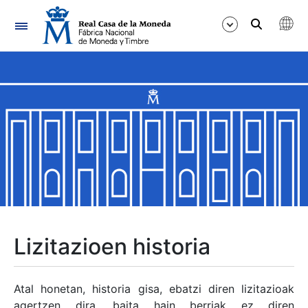
Nabigazioa
Erakutsi/Ezkutatu
Erakutsi/Ezkutatu
Erakutsi/Ezkutatu
Erakutsi/Ezkutatu
Erakutsi/Ezkutatu
Lizitazioen historia
Erakutsi/Ezkutatu
Atal honetan, historia gisa, ebatzi diren lizitazioak
agertzen dira, baita hain berriak ez diren