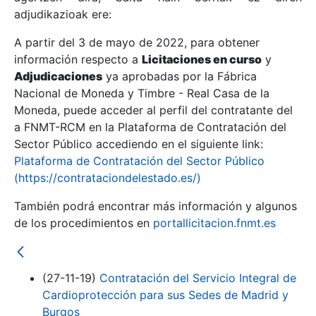
adjudikazioak ere:
A partir del 3 de mayo de 2022, para obtener
Erakutsi/Ezkutatu
información respecto a
Licitaciones en curso
y
Erakutsi/Ezkutatu
Adjudicaciones
ya aprobadas por la Fábrica
Nacional de Moneda y Timbre - Real Casa de la
Erakutsi/Ezkutatu
Moneda, puede acceder al perfil del contratante del
a FNMT-RCM en la Plataforma de Contratación del
Sector Público accediendo en el siguiente link:
Plataforma de Contratación del Sector Público
(https://contrataciondelestado.es/)
También podrá encontrar más información y algunos
de los procedimientos en
portallicitacion.fnmt.es
Erakutsi/Ezkutatu
(27-11-19)
Contratación del Servicio Integral de
Cardioprotección para sus Sedes de Madrid y
Burgos