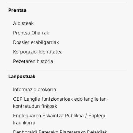
Prentsa
Albisteak
Prentsa Oharrak
Dossier erabilgarriak
Korporazio-Identitatea
Pezetaren historia
Lanpostuak
Informazio orokorra
OEP Langile funtzionarioak edo langile lan-
kontratudun finkoak
Enpleguaren Eskaintza Publikoa / Enplegu
Iraunkorra
Denboraldi Baterako Plazetarako Deialdiak