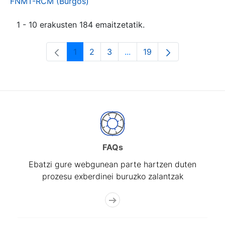
FNMT-RCM (Burgos)
1 - 10 erakusten 184 emaitzetatik.
1
2
3
...
19
Orrialdea
Orrialdea
Orrialdea
Intermediate Pages Use T
Orrialdea
FAQs
Ebatzi gure webgunean parte hartzen duten
prozesu exberdinei buruzko zalantzak