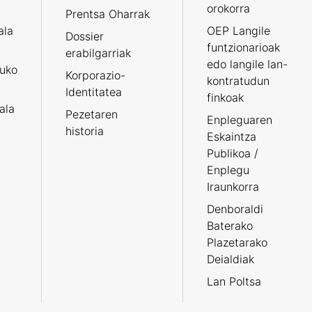
orokorra
Prentsa Oharrak
ala
OEP Langile
Dossier
funtzionarioak
erabilgarriak
edo langile lan-
ruko
Korporazio-
kontratudun
Identitatea
finkoak
tala
Pezetaren
Enpleguaren
historia
Eskaintza
Publikoa /
Enplegu
Iraunkorra
Denboraldi
Baterako
Plazetarako
Deialdiak
Lan Poltsa