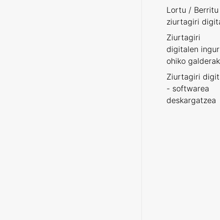
Lortu / Berritu
ziurtagiri digit
Ziurtagiri
digitalen ingu
ohiko galderak
Ziurtagiri digi
- softwarea
deskargatzea