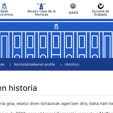
Sede
Museo Casa de la
Escuela de
SIAEN
ectrónica
Moneda
Grabado
tatu
tatu
tatu
tatu
nde
Kontratatzailearen profila
Histórico
tatu
en historia
ria gisa, ebatzi diren lizitazioak agertzen dira, baita hain 
tu