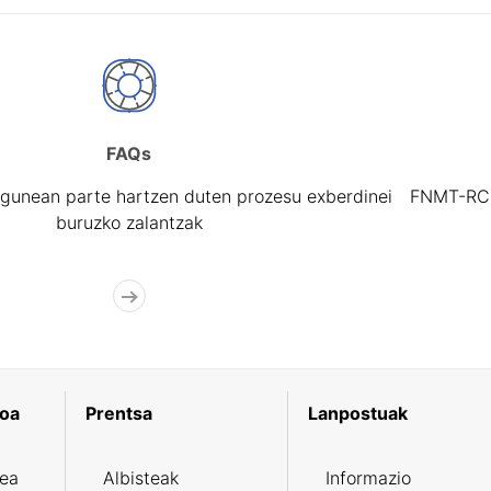
FAQs
gunean parte hartzen duten prozesu exberdinei
FNMT-RCM 
buruzko zalantzak
koa
Prentsa
Lanpostuak
zea
Albisteak
Informazio