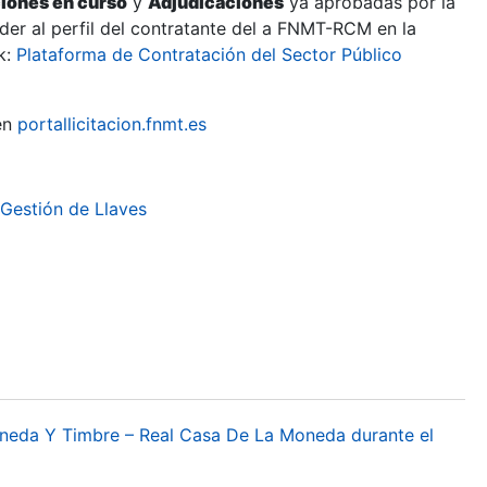
ciones en curso
y
Adjudicaciones
ya aprobadas por la
er al perfil del contratante del a FNMT-RCM en la
k:
Plataforma de Contratación del Sector Público
en
portallicitacion.fnmt.es
 Gestión de Llaves
oneda Y Timbre – Real Casa De La Moneda durante el