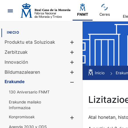
Nabigazioa
FNMT
Ceres
El
INICIO
Produktu eta Soluzioak
Erakutsi/Ezku
Zerbitzuak
Erakutsi/Ezku
Innovación
Erakutsi/Ezku
Bildumazalearen
Erakutsi/Ezku
Inicio
Eraku
Erakunde
Erakutsi/Ezku
130 Aniversario FNMT
Lizitazio
Erakunde mailako
Informazioa
Atal honetan, histo
Konpromisoak
Erakutsi/Ezkuta
Agenda 2030 y ODS