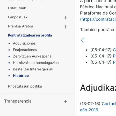
A partir del 3 de
Fábrica Nacional 
Estatutuak
Plataforma de Cont
Lanpostuak
Erakutsi/Ezkuta
(https://contratac
Prentsa Aretoa
Erakutsi/Ezkuta
También podrá enc
Kontratatzailearen profila
Erakutsi/Ezkut
Adquisiciones
(05-04-17)
C
Enajenaciones
(05-04-17)
P
Zerbitzuen Aurkezpena
(05-04-17)
P
Hornitzaileen homologazioa
Beste Gai Interesgarriak
Histórico
Adjudikaz
Pribatutasun politika
Transparencia
Erakutsi/Ezku
(13-07-16)
Cartuc
año 2016