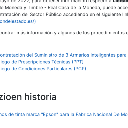
 mayo de 2022, para obtener información respecto a
Licita
de Moneda y Timbre - Real Casa de la Moneda, puede acced
ratación del Sector Público accediendo en el siguiente lin
tu
iondelestado.es/)
tu
ontrar más información y algunos de los procedimientos 
atu
ontratación del Suministro de 3 Armarios Inteligentes para
liego de Prescripciones Técnicas (PPT)
liego de Condiciones Particulares (PCP)
ioen historia
tatu
hos de tinta marca "Epson" para la Fábrica Nacional De M