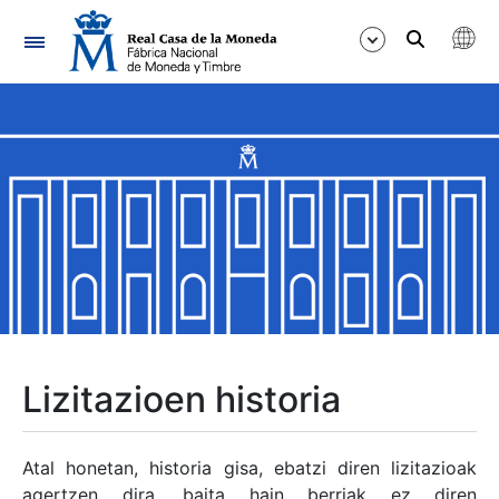
Nabigazioa
Erakutsi/Ezkutatu
Erakutsi/Ezkutatu
Erakutsi/Ezkutatu
Erakutsi/Ezkutatu
Erakutsi/Ezkutatu
Lizitazioen historia
Erakutsi/Ezkutatu
Atal honetan, historia gisa, ebatzi diren lizitazioak
agertzen dira, baita hain berriak ez diren