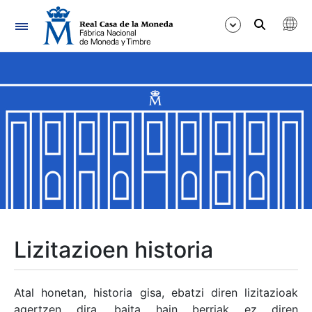
Nabigazioa
Erakutsi/Ezkutatu
Erakutsi/Ezkutatu
Erakutsi/Ezkutatu
Erakutsi/Ezkutatu
Erakutsi/Ezkutatu
Lizitazioen historia
Erakutsi/Ezkutatu
Atal honetan, historia gisa, ebatzi diren lizitazioak
agertzen dira, baita hain berriak ez diren