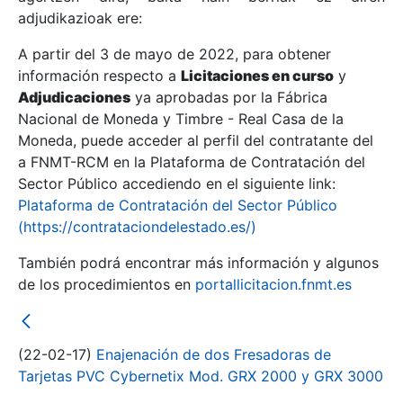
adjudikazioak ere:
A partir del 3 de mayo de 2022, para obtener
Erakutsi/Ezkutatu
información respecto a
Licitaciones en curso
y
Erakutsi/Ezkutatu
Adjudicaciones
ya aprobadas por la Fábrica
Nacional de Moneda y Timbre - Real Casa de la
Erakutsi/Ezkutatu
Moneda, puede acceder al perfil del contratante del
a FNMT-RCM en la Plataforma de Contratación del
Sector Público accediendo en el siguiente link:
Plataforma de Contratación del Sector Público
(https://contrataciondelestado.es/)
También podrá encontrar más información y algunos
de los procedimientos en
portallicitacion.fnmt.es
Erakutsi/Ezkutatu
(22-02-17)
Enajenación de dos Fresadoras de
Tarjetas PVC Cybernetix Mod. GRX 2000 y GRX 3000