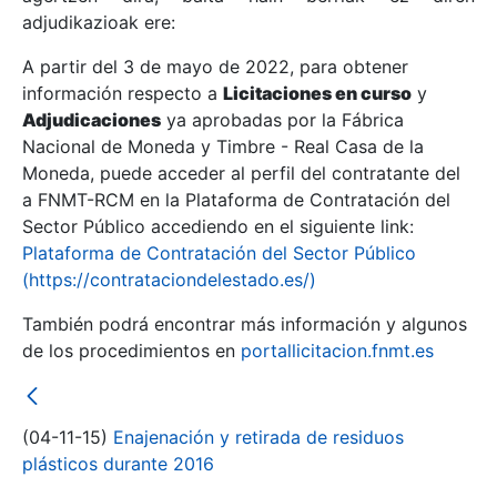
adjudikazioak ere:
A partir del 3 de mayo de 2022, para obtener
Erakutsi/Ezkutatu
información respecto a
Licitaciones en curso
y
Erakutsi/Ezkutatu
Adjudicaciones
ya aprobadas por la Fábrica
Nacional de Moneda y Timbre - Real Casa de la
Erakutsi/Ezkutatu
Moneda, puede acceder al perfil del contratante del
a FNMT-RCM en la Plataforma de Contratación del
Sector Público accediendo en el siguiente link:
Plataforma de Contratación del Sector Público
(https://contrataciondelestado.es/)
También podrá encontrar más información y algunos
de los procedimientos en
portallicitacion.fnmt.es
Erakutsi/Ezkutatu
(04-11-15)
Enajenación y retirada de residuos
plásticos durante 2016