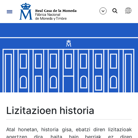
Nabigazioa
Erakutsi/Ezkutatu
Erakutsi/Ezkutatu
Erakutsi/Ezkutatu
Erakutsi/Ezkutatu
Erakutsi/Ezkutatu
Lizitazioen historia
Erakutsi/Ezkutatu
Atal honetan, historia gisa, ebatzi diren lizitazioak
agertzen dira, baita hain berriak ez diren