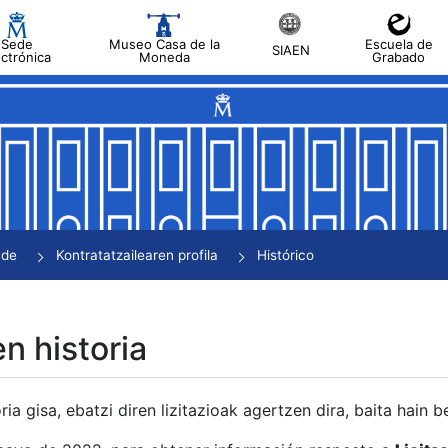
Sede
Museo Casa de la
Escuela de
SIAEN
ectrónica
Moneda
Grabado
tatu
tatu
tatu
tatu
nde
Kontratatzailearen profila
Histórico
tatu
en historia
ria gisa, ebatzi diren lizitazioak agertzen dira, baita hain 
tu