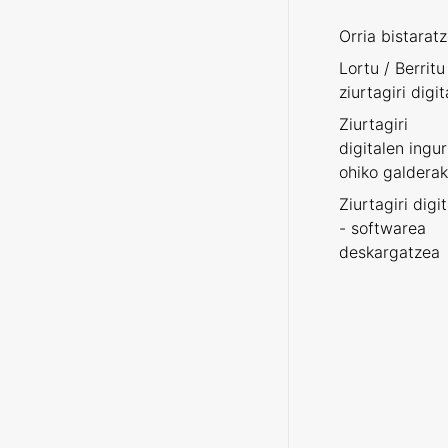
Orria bistarat
Lortu / Berritu
ziurtagiri digit
Ziurtagiri
digitalen ingu
ohiko galderak
Ziurtagiri digi
- softwarea
deskargatzea