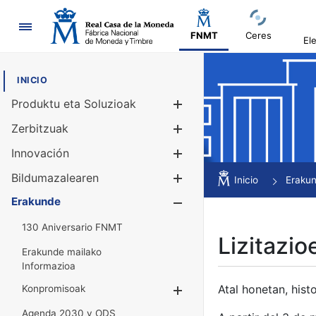
Nabigazioa
FNMT
Ceres
El
INICIO
Produktu eta Soluzioak
Erakutsi/Ezku
Zerbitzuak
Erakutsi/Ezku
Innovación
Erakutsi/Ezku
Bildumazalearen
Erakutsi/Ezku
Inicio
Eraku
Erakunde
Erakutsi/Ezku
130 Aniversario FNMT
Lizitazio
Erakunde mailako
Informazioa
Atal honetan, histo
Konpromisoak
Erakutsi/Ezkuta
Agenda 2030 y ODS