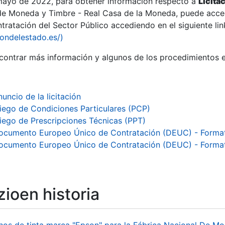
 mayo de 2022, para obtener información respecto a
Licita
de Moneda y Timbre - Real Casa de la Moneda, puede acced
ratación del Sector Público accediendo en el siguiente lin
tu
iondelestado.es/)
tu
ontrar más información y algunos de los procedimientos 
atu
uncio de la licitación
liego de Condiciones Particulares (PCP)
liego de Prescripciones Técnicas (PPT)
ocumento Europeo Único de Contratación (DEUC) - Forma
ocumento Europeo Único de Contratación (DEUC) - Form
ioen historia
tatu