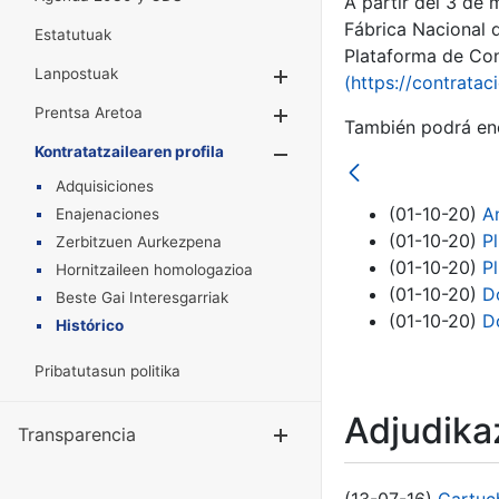
A partir del 3 de
Fábrica Nacional 
Estatutuak
Plataforma de Cont
Lanpostuak
Erakutsi/Ezkuta
(https://contratac
Prentsa Aretoa
Erakutsi/Ezkuta
También podrá enc
Kontratatzailearen profila
Erakutsi/Ezkut
Adquisiciones
(01-10-20)
An
Enajenaciones
(01-10-20)
P
Zerbitzuen Aurkezpena
(01-10-20)
P
Hornitzaileen homologazioa
(01-10-20)
D
Beste Gai Interesgarriak
(01-10-20)
D
Histórico
Pribatutasun politika
Adjudikaz
Transparencia
Erakutsi/Ezku