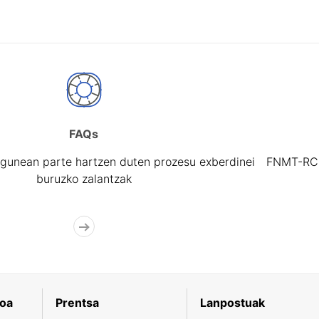
FAQs
gunean parte hartzen duten prozesu exberdinei
FNMT-RCM 
buruzko zalantzak
koa
Prentsa
Lanpostuak