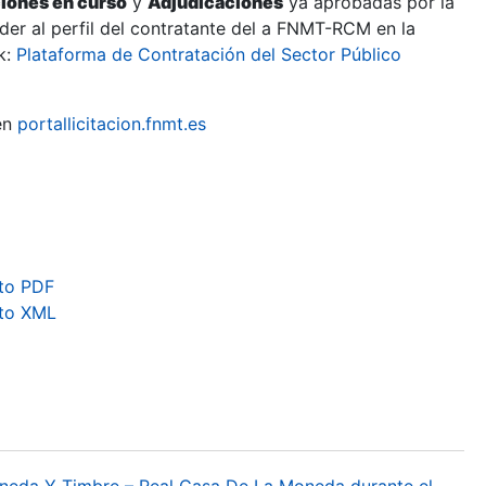
ciones en curso
y
Adjudicaciones
ya aprobadas por la
er al perfil del contratante del a FNMT-RCM en la
k:
Plataforma de Contratación del Sector Público
en
portallicitacion.fnmt.es
to PDF
ato XML