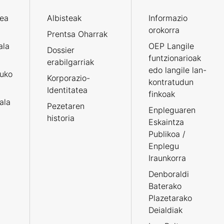
zea
Albisteak
Informazio
orokorra
Prentsa Oharrak
ala
OEP Langile
Dossier
funtzionarioak
erabilgarriak
edo langile lan-
ruko
Korporazio-
kontratudun
Identitatea
finkoak
tala
Pezetaren
Enpleguaren
historia
Eskaintza
Publikoa /
Enplegu
Iraunkorra
Denboraldi
Baterako
Plazetarako
Deialdiak