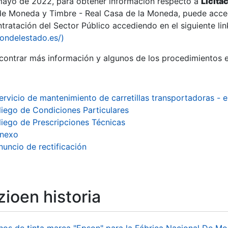
 mayo de 2022, para obtener información respecto a
Licita
de Moneda y Timbre - Real Casa de la Moneda, puede acced
ratación del Sector Público accediendo en el siguiente lin
tu
iondelestado.es/)
tu
ontrar más información y algunos de los procedimientos 
atu
ervicio de mantenimiento de carretillas transportadoras -
liego de Condiciones Particulares
liego de Prescripciones Técnicas
nexo
nuncio de rectificación
ioen historia
tatu