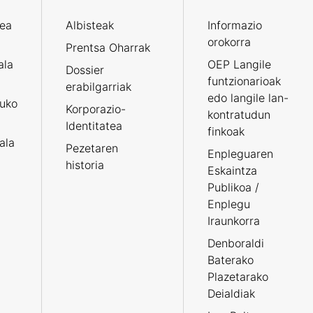
zea
Albisteak
Informazio
orokorra
Prentsa Oharrak
ala
OEP Langile
Dossier
funtzionarioak
erabilgarriak
edo langile lan-
ruko
Korporazio-
kontratudun
Identitatea
finkoak
tala
Pezetaren
Enpleguaren
historia
Eskaintza
Publikoa /
Enplegu
Iraunkorra
Denboraldi
Baterako
Plazetarako
Deialdiak