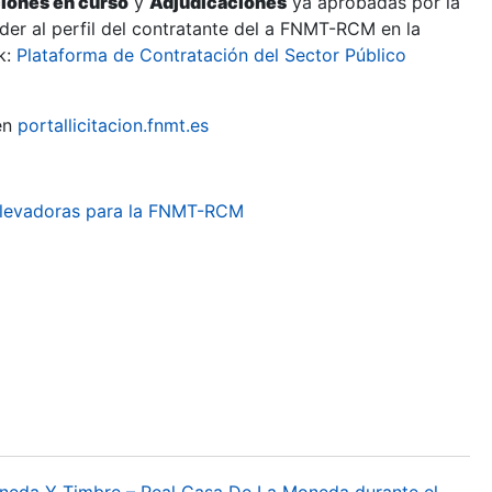
ciones en curso
y
Adjudicaciones
ya aprobadas por la
er al perfil del contratante del a FNMT-RCM en la
k:
Plataforma de Contratación del Sector Público
en
portallicitacion.fnmt.es
 elevadoras para la FNMT-RCM