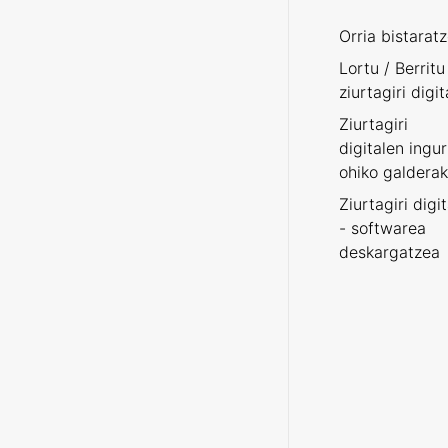
Orria bistarat
Lortu / Berritu
ziurtagiri digit
Ziurtagiri
digitalen ingu
ohiko galderak
Ziurtagiri digi
- softwarea
deskargatzea