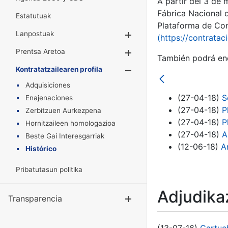
A partir del 3 de
Fábrica Nacional 
Estatutuak
Plataforma de Cont
Lanpostuak
Erakutsi/Ezkuta
(https://contratac
Prentsa Aretoa
Erakutsi/Ezkuta
También podrá enc
Kontratatzailearen profila
Erakutsi/Ezkut
Adquisiciones
(27-04-18)
S
Enajenaciones
(27-04-18)
P
Zerbitzuen Aurkezpena
(27-04-18)
P
Hornitzaileen homologazioa
(27-04-18)
A
Beste Gai Interesgarriak
(12-06-18)
A
Histórico
Pribatutasun politika
Adjudikaz
Transparencia
Erakutsi/Ezku