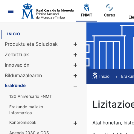
Nabigazioa
FNMT
Ceres
El
INICIO
Produktu eta Soluzioak
Erakutsi/Ezku
Zerbitzuak
Erakutsi/Ezku
Innovación
Erakutsi/Ezku
Bildumazalearen
Erakutsi/Ezku
Inicio
Eraku
Erakunde
Erakutsi/Ezku
130 Aniversario FNMT
Lizitazio
Erakunde mailako
Informazioa
Atal honetan, histo
Konpromisoak
Erakutsi/Ezkuta
Agenda 2030 y ODS