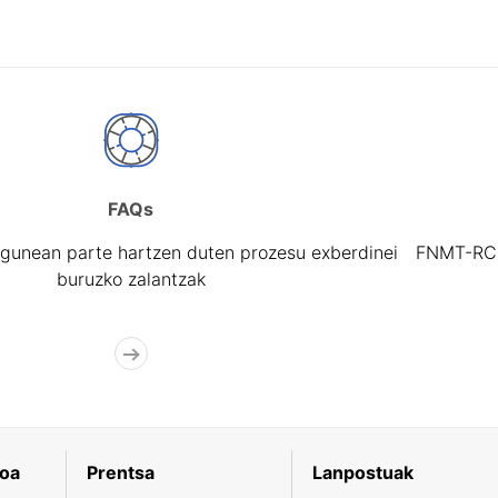
FAQs
gunean parte hartzen duten prozesu exberdinei
FNMT-RCM 
buruzko zalantzak
koa
Prentsa
Lanpostuak