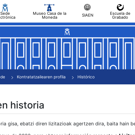
Sede
Museo Casa de la
Escuela de
SIAEN
ectrónica
Moneda
Grabado
tatu
tatu
tatu
tatu
nde
Kontratatzailearen profila
Histórico
tatu
en historia
ria gisa, ebatzi diren lizitazioak agertzen dira, baita hain 
tu