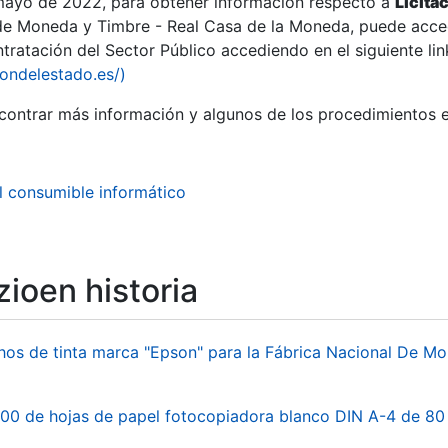
 mayo de 2022, para obtener información respecto a
Licita
de Moneda y Timbre - Real Casa de la Moneda, puede acced
ratación del Sector Público accediendo en el siguiente lin
tu
iondelestado.es/)
tu
ontrar más información y algunos de los procedimientos 
atu
l consumible informático
ioen historia
hos de tinta marca "Epson" para la Fábrica Nacional De M
tatu
00 de hojas de papel fotocopiadora blanco DIN A-4 de 80 