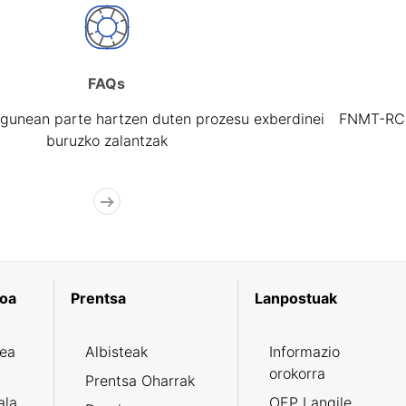
FAQs
gunean parte hartzen duten prozesu exberdinei
FNMT-RCM 
buruzko zalantzak
koa
Prentsa
Lanpostuak
zea
Albisteak
Informazio
orokorra
Prentsa Oharrak
ala
OEP Langile