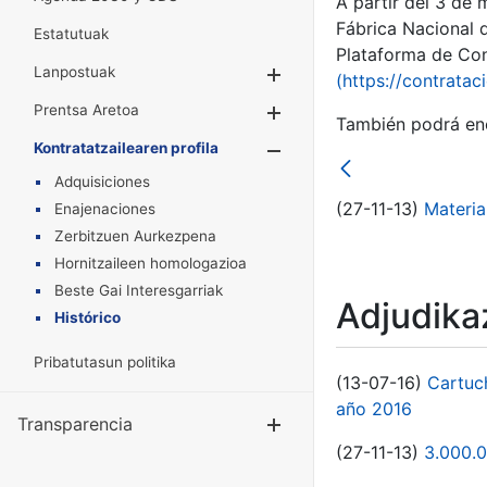
A partir del 3 de
Fábrica Nacional 
Estatutuak
Plataforma de Cont
Lanpostuak
Erakutsi/Ezkuta
(https://contratac
Prentsa Aretoa
Erakutsi/Ezkuta
También podrá enc
Kontratatzailearen profila
Erakutsi/Ezkut
Adquisiciones
(27-11-13)
Materia
Enajenaciones
Zerbitzuen Aurkezpena
Hornitzaileen homologazioa
Beste Gai Interesgarriak
Adjudikaz
Histórico
Pribatutasun politika
(13-07-16)
Cartuc
año 2016
Transparencia
Erakutsi/Ezku
(27-11-13)
3.000.0