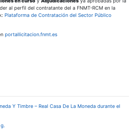
ciones en curso
y
Adjudicaciones
ya aprobadas por la
er al perfil del contratante del a FNMT-RCM en la
k:
Plataforma de Contratación del Sector Público
en
portallicitacion.fnmt.es
oneda Y Timbre – Real Casa De La Moneda durante el
g.