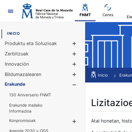
Nabigazioa
FNMT
Ceres
El
INICIO
Produktu eta Soluzioak
Erakutsi/Ezku
Zerbitzuak
Erakutsi/Ezku
Innovación
Erakutsi/Ezku
Bildumazalearen
Erakutsi/Ezku
Inicio
Eraku
Erakunde
Erakutsi/Ezku
130 Aniversario FNMT
Lizitazio
Erakunde mailako
Informazioa
Atal honetan, histo
Konpromisoak
Erakutsi/Ezkuta
Agenda 2030 y ODS