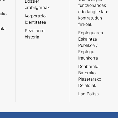
Dossier
funtzionarioak
erabilgarriak
edo langile lan-
ruko
Korporazio-
kontratudun
Identitatea
finkoak
tala
Pezetaren
Enpleguaren
historia
Eskaintza
Publikoa /
Enplegu
Iraunkorra
Denboraldi
Baterako
Plazetarako
Deialdiak
Lan Poltsa