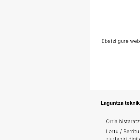
Ebatzi gure web
Laguntza tekni
Orria bistarat
Lortu / Berritu
ziurtagiri digit