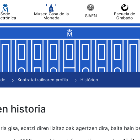
Sede
Museo Casa de la
Escuela de
SIAEN
ectrónica
Moneda
Grabado
tatu
tatu
tatu
tatu
nde
Kontratatzailearen profila
Histórico
tatu
en historia
ria gisa, ebatzi diren lizitazioak agertzen dira, baita hain 
tu