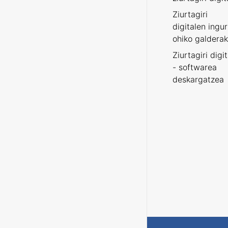
Ziurtagiri
digitalen ingu
ohiko galderak
Ziurtagiri digi
- softwarea
deskargatzea