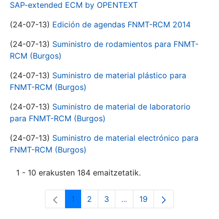
SAP-extended ECM by OPENTEXT
(24-07-13)
Edición de agendas FNMT-RCM 2014
(24-07-13)
Suministro de rodamientos para FNMT-
RCM (Burgos)
(24-07-13)
Suministro de material plástico para
FNMT-RCM (Burgos)
(24-07-13)
Suministro de material de laboratorio
para FNMT-RCM (Burgos)
(24-07-13)
Suministro de material electrónico para
FNMT-RCM (Burgos)
1 - 10 erakusten 184 emaitzetatik.
1
2
3
...
19
Orrialdea
Orrialdea
Orrialdea
Intermediate Pages Use T
Orrialdea