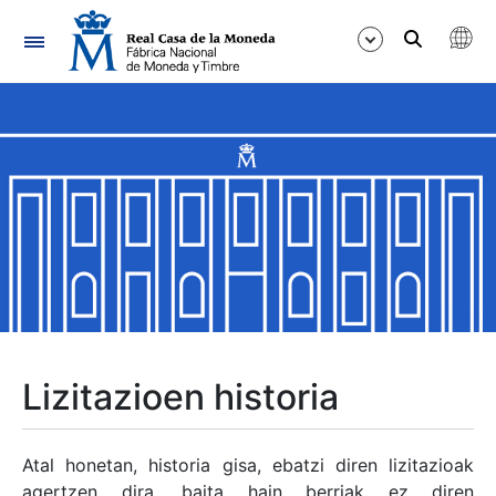
Nabigazioa
Erakutsi/Ezkutatu
Erakutsi/Ezkutatu
Erakutsi/Ezkutatu
Erakutsi/Ezkutatu
Erakutsi/Ezkutatu
Lizitazioen historia
Erakutsi/Ezkutatu
Atal honetan, historia gisa, ebatzi diren lizitazioak
agertzen dira, baita hain berriak ez diren