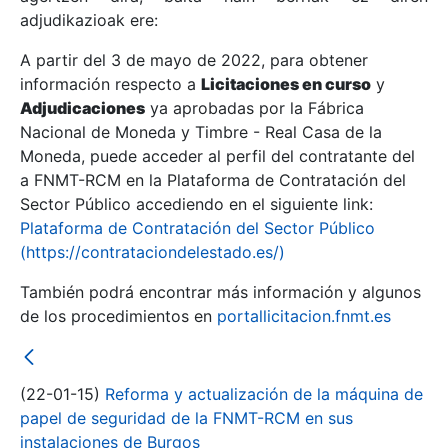
adjudikazioak ere:
A partir del 3 de mayo de 2022, para obtener
Erakutsi/Ezkutatu
información respecto a
Licitaciones en curso
y
Erakutsi/Ezkutatu
Adjudicaciones
ya aprobadas por la Fábrica
Nacional de Moneda y Timbre - Real Casa de la
Erakutsi/Ezkutatu
Moneda, puede acceder al perfil del contratante del
a FNMT-RCM en la Plataforma de Contratación del
Sector Público accediendo en el siguiente link:
Plataforma de Contratación del Sector Público
(https://contrataciondelestado.es/)
También podrá encontrar más información y algunos
de los procedimientos en
portallicitacion.fnmt.es
Erakutsi/Ezkutatu
(22-01-15)
Reforma y actualización de la máquina de
papel de seguridad de la FNMT-RCM en sus
instalaciones de Burgos