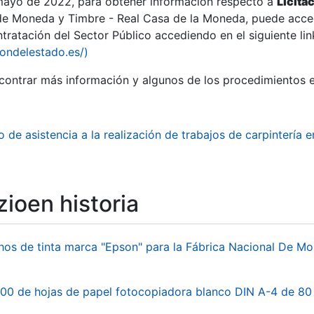
 mayo de 2022, para obtener información respecto a
Licita
de Moneda y Timbre - Real Casa de la Moneda, puede acced
ratación del Sector Público accediendo en el siguiente lin
tu
iondelestado.es/)
tu
ontrar más información y algunos de los procedimientos 
atu
o de asistencia a la realización de trabajos de carpintería
ioen historia
hos de tinta marca "Epson" para la Fábrica Nacional De M
tatu
00 de hojas de papel fotocopiadora blanco DIN A-4 de 80 