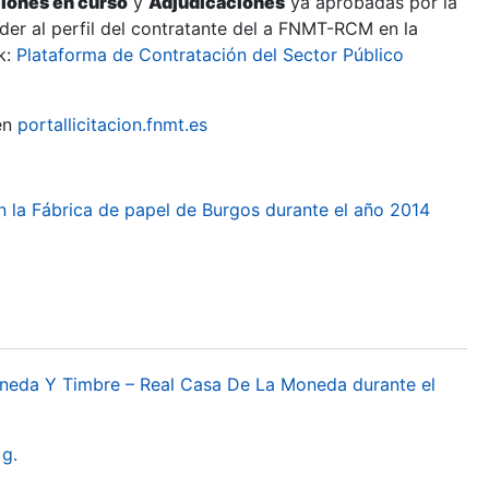
ciones en curso
y
Adjudicaciones
ya aprobadas por la
er al perfil del contratante del a FNMT-RCM en la
k:
Plataforma de Contratación del Sector Público
en
portallicitacion.fnmt.es
 en la Fábrica de papel de Burgos durante el año 2014
oneda Y Timbre – Real Casa De La Moneda durante el
g.