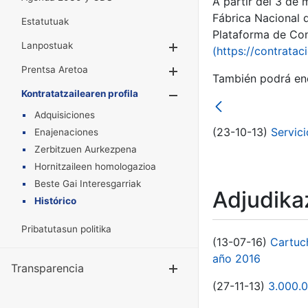
A partir del 3 de
Fábrica Nacional 
Estatutuak
Plataforma de Cont
Lanpostuak
Erakutsi/Ezkuta
(https://contratac
Prentsa Aretoa
Erakutsi/Ezkuta
También podrá enc
Kontratatzailearen profila
Erakutsi/Ezkut
Adquisiciones
(23-10-13)
Servici
Enajenaciones
Zerbitzuen Aurkezpena
Hornitzaileen homologazioa
Beste Gai Interesgarriak
Adjudikaz
Histórico
Pribatutasun politika
(13-07-16)
Cartuc
año 2016
Transparencia
Erakutsi/Ezku
(27-11-13)
3.000.0