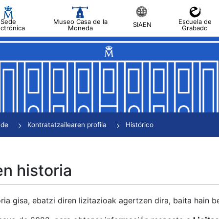
Sede
Museo Casa de la
Escuela de
SIAEN
ectrónica
Moneda
Grabado
tatu
tatu
tatu
tatu
nde
Kontratatzailearen profila
Histórico
tatu
en historia
ria gisa, ebatzi diren lizitazioak agertzen dira, baita hain 
tu