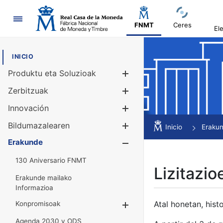
Nabigazioa
FNMT
Ceres
El
INICIO
Produktu eta Soluzioak
Erakutsi/Ezku
Zerbitzuak
Erakutsi/Ezku
Innovación
Erakutsi/Ezku
Bildumazalearen
Erakutsi/Ezku
Inicio
Eraku
Erakunde
Erakutsi/Ezku
130 Aniversario FNMT
Lizitazio
Erakunde mailako
Informazioa
Atal honetan, histo
Konpromisoak
Erakutsi/Ezkuta
Agenda 2030 y ODS