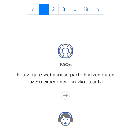
1
2
3
...
19
Orrialdea
Orrialdea
Orrialdea
Intermediate Pages Use T
Orrialdea
FAQs
Ebatzi gure webgunean parte hartzen duten
prozesu exberdinei buruzko zalantzak