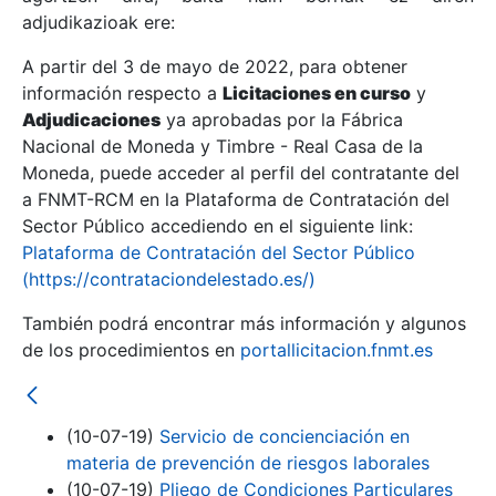
adjudikazioak ere:
A partir del 3 de mayo de 2022, para obtener
Erakutsi/Ezkutatu
información respecto a
Licitaciones en curso
y
Erakutsi/Ezkutatu
Adjudicaciones
ya aprobadas por la Fábrica
Nacional de Moneda y Timbre - Real Casa de la
Erakutsi/Ezkutatu
Moneda, puede acceder al perfil del contratante del
a FNMT-RCM en la Plataforma de Contratación del
Sector Público accediendo en el siguiente link:
Plataforma de Contratación del Sector Público
(https://contrataciondelestado.es/)
También podrá encontrar más información y algunos
de los procedimientos en
portallicitacion.fnmt.es
Erakutsi/Ezkutatu
(10-07-19)
Servicio de concienciación en
materia de prevención de riesgos laborales
(10-07-19)
Pliego de Condiciones Particulares