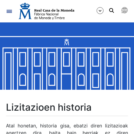
Nabigazioa
Erakutsi/Ezkutatu
Erakutsi/Ezkutatu
Erakutsi/Ezkutatu
Erakutsi/Ezkutatu
Erakutsi/Ezkutatu
Lizitazioen historia
Erakutsi/Ezkutatu
Atal honetan, historia gisa, ebatzi diren lizitazioak
agertzen dira, baita hain berriak ez diren