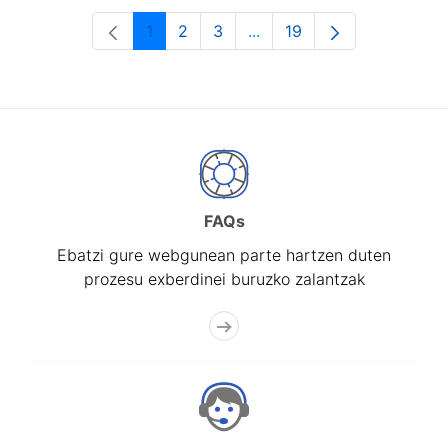
1
2
3
...
19
Orrialdea
Orrialdea
Orrialdea
Intermediate Pages Use T
Orrialdea
FAQs
Ebatzi gure webgunean parte hartzen duten
prozesu exberdinei buruzko zalantzak