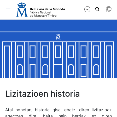
Nabigazioa
Erakutsi/Ezkutatu
Erakutsi/Ezkutatu
Erakutsi/Ezkutatu
Erakutsi/Ezkutatu
Erakutsi/Ezkutatu
Lizitazioen historia
Erakutsi/Ezkutatu
Atal honetan, historia gisa, ebatzi diren lizitazioak
agertzen dira, baita hain berriak ez diren