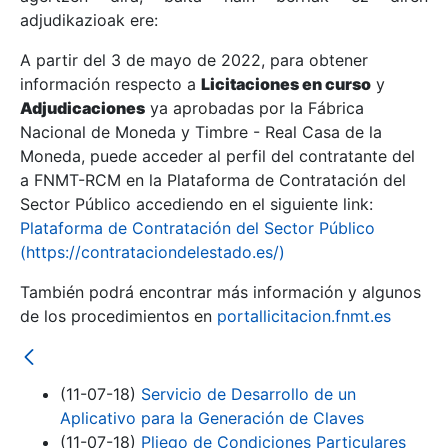
adjudikazioak ere:
A partir del 3 de mayo de 2022, para obtener
Erakutsi/Ezkutatu
información respecto a
Licitaciones en curso
y
Erakutsi/Ezkutatu
Adjudicaciones
ya aprobadas por la Fábrica
Nacional de Moneda y Timbre - Real Casa de la
Erakutsi/Ezkutatu
Moneda, puede acceder al perfil del contratante del
a FNMT-RCM en la Plataforma de Contratación del
Sector Público accediendo en el siguiente link:
Plataforma de Contratación del Sector Público
(https://contrataciondelestado.es/)
También podrá encontrar más información y algunos
de los procedimientos en
portallicitacion.fnmt.es
Erakutsi/Ezkutatu
(11-07-18)
Servicio de Desarrollo de un
Aplicativo para la Generación de Claves
(11-07-18)
Pliego de Condiciones Particulares