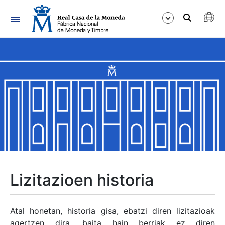
Nabigazioa
Erakutsi/Ezkutatu
Erakutsi/Ezkutatu
Erakutsi/Ezkutatu
Erakutsi/Ezkutatu
Erakutsi/Ezkutatu
Lizitazioen historia
Erakutsi/Ezkutatu
Atal honetan, historia gisa, ebatzi diren lizitazioak
agertzen dira, baita hain berriak ez diren