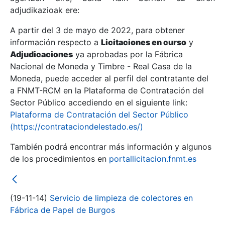
adjudikazioak ere:
A partir del 3 de mayo de 2022, para obtener
Erakutsi/Ezkutatu
información respecto a
Licitaciones en curso
y
Erakutsi/Ezkutatu
Adjudicaciones
ya aprobadas por la Fábrica
Nacional de Moneda y Timbre - Real Casa de la
Erakutsi/Ezkutatu
Moneda, puede acceder al perfil del contratante del
a FNMT-RCM en la Plataforma de Contratación del
Sector Público accediendo en el siguiente link:
Plataforma de Contratación del Sector Público
(https://contrataciondelestado.es/)
También podrá encontrar más información y algunos
de los procedimientos en
portallicitacion.fnmt.es
Erakutsi/Ezkutatu
(19-11-14)
Servicio de limpieza de colectores en
Fábrica de Papel de Burgos