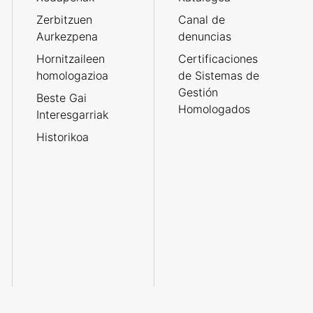
Zerbitzuen
Canal de
Aurkezpena
denuncias
Hornitzaileen
Certificaciones
homologazioa
de Sistemas de
Gestión
Beste Gai
Homologados
Interesgarriak
Historikoa