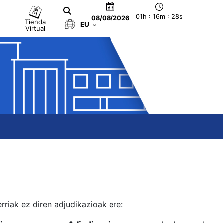
01h : 16m : 29s
08/08/2026
Tienda
EU
Virtual
berriak ez diren adjudikazioak ere: