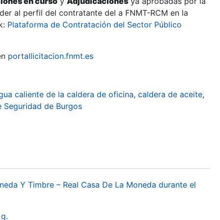
ciones en curso
y
Adjudicaciones
ya aprobadas por la
er al perfil del contratante del a FNMT-RCM en la
k:
Plataforma de Contratación del Sector Público
en
portallicitacion.fnmt.es
ua caliente de la caldera de oficina, caldera de aceite,
e Seguridad de Burgos
oneda Y Timbre – Real Casa De La Moneda durante el
g.