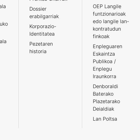
ala
OEP Langile
Dossier
funtzionarioak
erabilgarriak
edo langile lan-
ruko
Korporazio-
kontratudun
Identitatea
finkoak
tala
Pezetaren
Enpleguaren
historia
Eskaintza
Publikoa /
Enplegu
Iraunkorra
Denboraldi
Baterako
Plazetarako
Deialdiak
Lan Poltsa