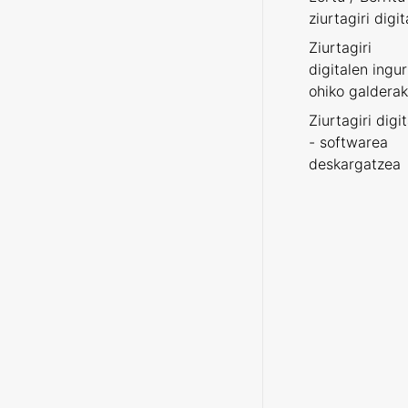
ziurtagiri digit
Ziurtagiri
digitalen ingu
ohiko galderak
Ziurtagiri digi
- softwarea
deskargatzea