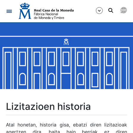
Nabigazioa
Erakutsi/Ezkutatu
Erakutsi/Ezkutatu
Erakutsi/Ezkutatu
Erakutsi/Ezkutatu
Erakutsi/Ezkutatu
Lizitazioen historia
Erakutsi/Ezkutatu
Atal honetan, historia gisa, ebatzi diren lizitazioak
agertzen dira, baita hain berriak ez diren