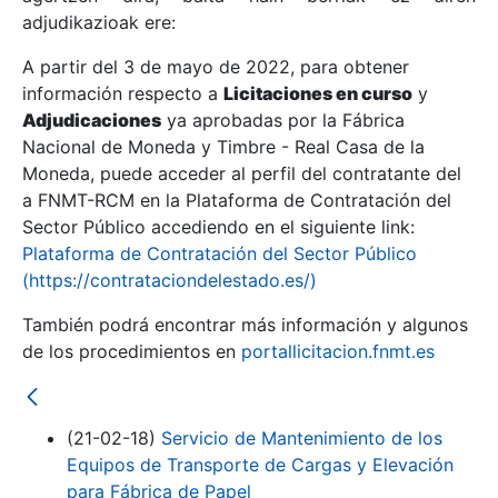
adjudikazioak ere:
A partir del 3 de mayo de 2022, para obtener
Erakutsi/Ezkutatu
información respecto a
Licitaciones en curso
y
Erakutsi/Ezkutatu
Adjudicaciones
ya aprobadas por la Fábrica
Nacional de Moneda y Timbre - Real Casa de la
Erakutsi/Ezkutatu
Moneda, puede acceder al perfil del contratante del
a FNMT-RCM en la Plataforma de Contratación del
Sector Público accediendo en el siguiente link:
Plataforma de Contratación del Sector Público
(https://contrataciondelestado.es/)
También podrá encontrar más información y algunos
de los procedimientos en
portallicitacion.fnmt.es
Erakutsi/Ezkutatu
(21-02-18)
Servicio de Mantenimiento de los
Equipos de Transporte de Cargas y Elevación
para Fábrica de Papel