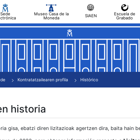
Sede
Museo Casa de la
Escuela de
SIAEN
ectrónica
Moneda
Grabado
tatu
tatu
tatu
tatu
nde
Kontratatzailearen profila
Histórico
tatu
en historia
ria gisa, ebatzi diren lizitazioak agertzen dira, baita hain 
tu