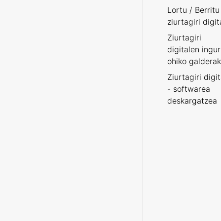
Lortu / Berritu
ziurtagiri digit
Ziurtagiri
digitalen ingu
ohiko galderak
Ziurtagiri digi
- softwarea
deskargatzea