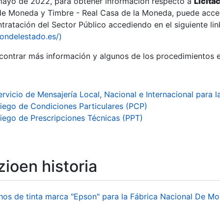
 mayo de 2022, para obtener información respecto a
Licita
de Moneda y Timbre - Real Casa de la Moneda, puede acced
ratación del Sector Público accediendo en el siguiente lin
tu
iondelestado.es/)
tu
ontrar más información y algunos de los procedimientos 
atu
ervicio de Mensajería Local, Nacional e Internacional par
liego de Condiciones Particulares (PCP)
liego de Prescripciones Técnicas (PPT)
ioen historia
tatu
hos de tinta marca "Epson" para la Fábrica Nacional De M