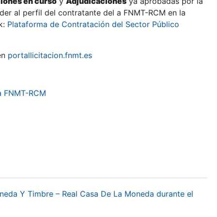
ciones en curso
y
Adjudicaciones
ya aprobadas por la
er al perfil del contratante del a FNMT-RCM en la
k:
Plataforma de Contratación del Sector Público
en
portallicitacion.fnmt.es
a la FNMT-RCM
oneda Y Timbre – Real Casa De La Moneda durante el