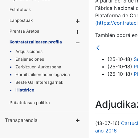
A partir del 3 de
Fábrica Nacional 
Estatutuak
Plataforma de Cont
Lanpostuak
Erakutsi/Ezkuta
(https://contratac
Prentsa Aretoa
Erakutsi/Ezkuta
También podrá enc
Kontratatzailearen profila
Erakutsi/Ezkut
Adquisiciones
(25-10-18)
S
Enajenaciones
(25-10-18)
P
Zerbitzuen Aurkezpena
(25-10-18)
P
Hornitzaileen homologazioa
Beste Gai Interesgarriak
Histórico
Adjudikaz
Pribatutasun politika
Transparencia
Erakutsi/Ezku
(13-07-16)
Cartuc
año 2016