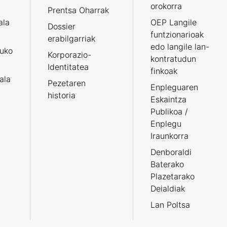
orokorra
Prentsa Oharrak
ala
OEP Langile
Dossier
funtzionarioak
erabilgarriak
edo langile lan-
ruko
Korporazio-
kontratudun
Identitatea
finkoak
tala
Pezetaren
Enpleguaren
historia
Eskaintza
Publikoa /
Enplegu
Iraunkorra
Denboraldi
Baterako
Plazetarako
Deialdiak
Lan Poltsa