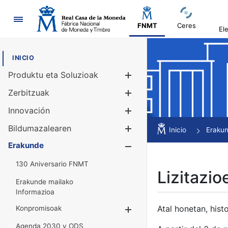
Nabigazioa
FNMT
Ceres
El
INICIO
Produktu eta Soluzioak
Erakutsi/Ezku
Zerbitzuak
Erakutsi/Ezku
Innovación
Erakutsi/Ezku
Bildumazalearen
Erakutsi/Ezku
Inicio
Eraku
Erakunde
Erakutsi/Ezku
130 Aniversario FNMT
Lizitazio
Erakunde mailako
Informazioa
Atal honetan, histo
Konpromisoak
Erakutsi/Ezkuta
Agenda 2030 y ODS