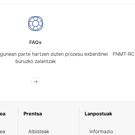
FAQs
gunean parte hartzen duten prozesu exberdinei
FNMT-RCM 
buruzko zalantzak
koa
Prentsa
Lanpostuak
zea
Albisteak
Informazio