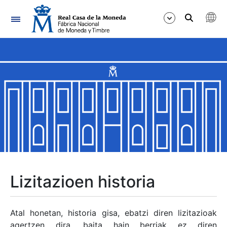
Nabigazioa
Erakutsi/Ezkutatu
Erakutsi/Ezkutatu
Erakutsi/Ezkutatu
Erakutsi/Ezkutatu
Erakutsi/Ezkutatu
Lizitazioen historia
Erakutsi/Ezkutatu
Atal honetan, historia gisa, ebatzi diren lizitazioak
agertzen dira, baita hain berriak ez diren