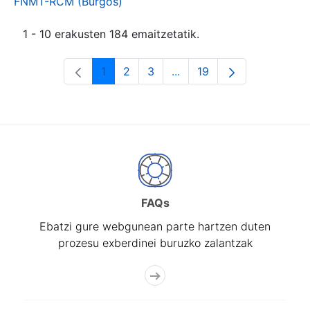
FNMT-RCM (Burgos)
1 - 10 erakusten 184 emaitzetatik.
1
2
3
...
19
Orrialdea
Orrialdea
Orrialdea
Intermediate Pages Use T
Orrialdea
FAQs
Ebatzi gure webgunean parte hartzen duten
prozesu exberdinei buruzko zalantzak