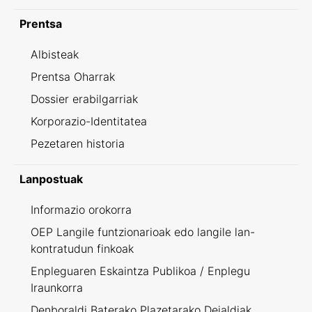
Prentsa
Albisteak
Prentsa Oharrak
Dossier erabilgarriak
Korporazio-Identitatea
Pezetaren historia
Lanpostuak
Informazio orokorra
OEP Langile funtzionarioak edo langile lan-
kontratudun finkoak
Enpleguaren Eskaintza Publikoa / Enplegu
Iraunkorra
Denboraldi Baterako Plazetarako Deialdiak