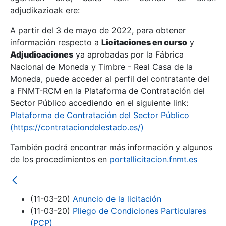
adjudikazioak ere:
A partir del 3 de mayo de 2022, para obtener
Erakutsi/Ezkutatu
información respecto a
Licitaciones en curso
y
Erakutsi/Ezkutatu
Adjudicaciones
ya aprobadas por la Fábrica
Nacional de Moneda y Timbre - Real Casa de la
Erakutsi/Ezkutatu
Moneda, puede acceder al perfil del contratante del
a FNMT-RCM en la Plataforma de Contratación del
Sector Público accediendo en el siguiente link:
Plataforma de Contratación del Sector Público
(https://contrataciondelestado.es/)
También podrá encontrar más información y algunos
de los procedimientos en
portallicitacion.fnmt.es
Erakutsi/Ezkutatu
(11-03-20)
Anuncio de la licitación
(11-03-20)
Pliego de Condiciones Particulares
(PCP)