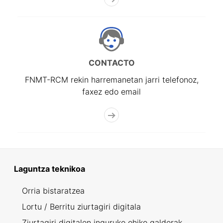
CONTACTO
FNMT-RCM rekin harremanetan jarri telefonoz,
faxez edo email
Laguntza teknikoa
Orria bistaratzea
Lortu / Berritu ziurtagiri digitala
Ziurtagiri digitalen inguruko ohiko galderak