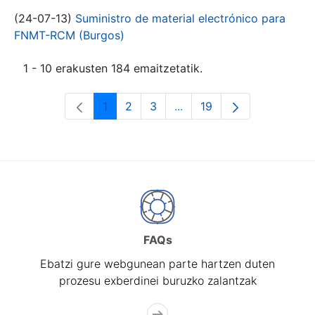
(24-07-13)
Suministro de material electrónico para
FNMT-RCM (Burgos)
1 - 10 erakusten 184 emaitzetatik.
1
2
3
...
19
Orrialdea
Orrialdea
Orrialdea
Intermediate Pages Use T
Orrialdea
FAQs
Ebatzi gure webgunean parte hartzen duten
prozesu exberdinei buruzko zalantzak