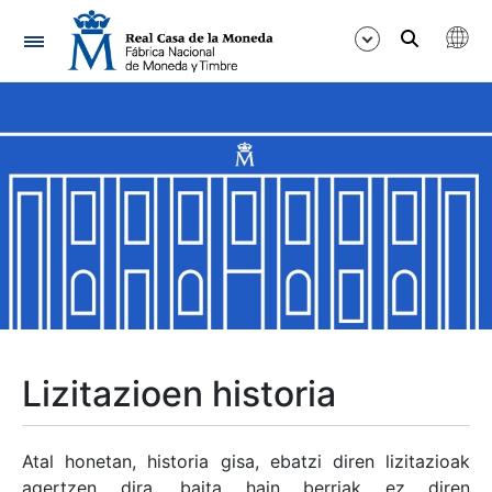
Nabigazioa
Erakutsi/Ezkutatu
Erakutsi/Ezkutatu
Erakutsi/Ezkutatu
Erakutsi/Ezkutatu
Erakutsi/Ezkutatu
Lizitazioen historia
Erakutsi/Ezkutatu
Atal honetan, historia gisa, ebatzi diren lizitazioak
agertzen dira, baita hain berriak ez diren