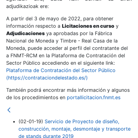
adjudikazioak ere:
A partir del 3 de mayo de 2022, para obtener
Erakutsi/Ezkutatu
información respecto a
Licitaciones en curso
y
Erakutsi/Ezkutatu
Adjudicaciones
ya aprobadas por la Fábrica
Nacional de Moneda y Timbre - Real Casa de la
Erakutsi/Ezkutatu
Moneda, puede acceder al perfil del contratante del
a FNMT-RCM en la Plataforma de Contratación del
Sector Público accediendo en el siguiente link:
Plataforma de Contratación del Sector Público
(https://contrataciondelestado.es/)
También podrá encontrar más información y algunos
de los procedimientos en
portallicitacion.fnmt.es
Erakutsi/Ezkutatu
(02-01-19)
Servicio de Proyecto de diseño,
construcción, montaje, desmontaje y transporte
de stands durante 2019