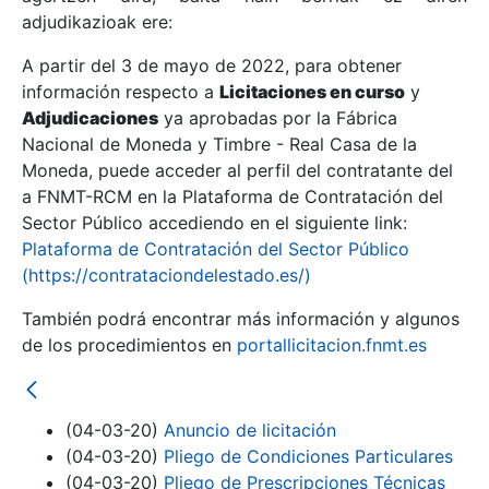
adjudikazioak ere:
A partir del 3 de mayo de 2022, para obtener
Erakutsi/Ezkutatu
información respecto a
Licitaciones en curso
y
Erakutsi/Ezkutatu
Adjudicaciones
ya aprobadas por la Fábrica
Nacional de Moneda y Timbre - Real Casa de la
Erakutsi/Ezkutatu
Moneda, puede acceder al perfil del contratante del
a FNMT-RCM en la Plataforma de Contratación del
Sector Público accediendo en el siguiente link:
Plataforma de Contratación del Sector Público
(https://contrataciondelestado.es/)
También podrá encontrar más información y algunos
de los procedimientos en
portallicitacion.fnmt.es
Erakutsi/Ezkutatu
(04-03-20)
Anuncio de licitación
(04-03-20)
Pliego de Condiciones Particulares
(04-03-20)
Pliego de Prescripciones Técnicas