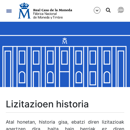
Nabigazioa
Erakutsi/Ezkutatu
Erakutsi/Ezkutatu
Erakutsi/Ezkutatu
Erakutsi/Ezkutatu
Erakutsi/Ezkutatu
Lizitazioen historia
Erakutsi/Ezkutatu
Atal honetan, historia gisa, ebatzi diren lizitazioak
agertzen dira, baita hain berriak ez diren