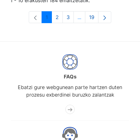
1 - 10 erakusten 184 emaitzetatik.
1
2
3
...
19
Orrialdea
Orrialdea
Orrialdea
Intermediate Pages Use T
Orrialdea
FAQs
Ebatzi gure webgunean parte hartzen duten
prozesu exberdinei buruzko zalantzak