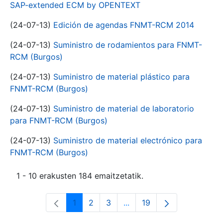
SAP-extended ECM by OPENTEXT
(24-07-13)
Edición de agendas FNMT-RCM 2014
(24-07-13)
Suministro de rodamientos para FNMT-
RCM (Burgos)
(24-07-13)
Suministro de material plástico para
FNMT-RCM (Burgos)
(24-07-13)
Suministro de material de laboratorio
para FNMT-RCM (Burgos)
(24-07-13)
Suministro de material electrónico para
FNMT-RCM (Burgos)
1 - 10 erakusten 184 emaitzetatik.
1
2
3
...
19
Orrialdea
Orrialdea
Orrialdea
Intermediate Pages Use T
Orrialdea