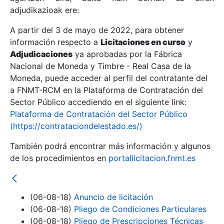
adjudikazioak ere:
A partir del 3 de mayo de 2022, para obtener
Erakutsi/Ezkutatu
información respecto a
Licitaciones en curso
y
Erakutsi/Ezkutatu
Adjudicaciones
ya aprobadas por la Fábrica
Nacional de Moneda y Timbre - Real Casa de la
Erakutsi/Ezkutatu
Moneda, puede acceder al perfil del contratante del
a FNMT-RCM en la Plataforma de Contratación del
Sector Público accediendo en el siguiente link:
Plataforma de Contratación del Sector Público
(https://contrataciondelestado.es/)
También podrá encontrar más información y algunos
de los procedimientos en
portallicitacion.fnmt.es
Erakutsi/Ezkutatu
(06-08-18)
Anuncio de licitación
(06-08-18)
Pliego de Condiciones Particulares
(06-08-18)
Pliego de Prescripciones Técnicas