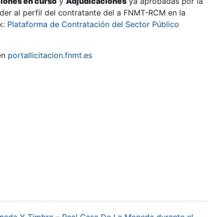
ciones en curso
y
Adjudicaciones
ya aprobadas por la
er al perfil del contratante del a FNMT-RCM en la
k:
Plataforma de Contratación del Sector Público
en
portallicitacion.fnmt.es