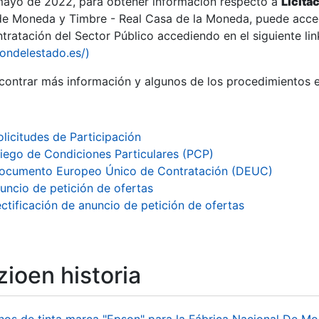
 mayo de 2022, para obtener información respecto a
Licita
de Moneda y Timbre - Real Casa de la Moneda, puede acced
ratación del Sector Público accediendo en el siguiente lin
tu
iondelestado.es/)
tu
ontrar más información y algunos de los procedimientos 
atu
olicitudes de Participación
liego de Condiciones Particulares (PCP)
ocumento Europeo Único de Contratación (DEUC)
uncio de petición de ofertas
ctificación de anuncio de petición de ofertas
ioen historia
tatu