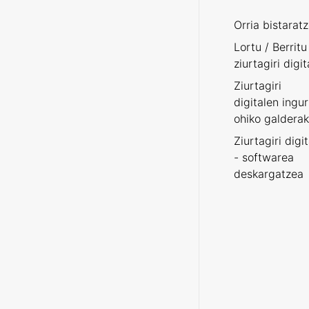
Orria bistarat
Lortu / Berritu
ziurtagiri digit
Ziurtagiri
digitalen ingu
ohiko galderak
Ziurtagiri digi
- softwarea
deskargatzea