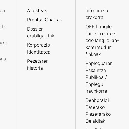
zea
Albisteak
Informazio
orokorra
Prentsa Oharrak
ala
OEP Langile
Dossier
funtzionarioak
erabilgarriak
edo langile lan-
ruko
Korporazio-
kontratudun
Identitatea
finkoak
tala
Pezetaren
Enpleguaren
historia
Eskaintza
Publikoa /
Enplegu
Iraunkorra
Denboraldi
Baterako
Plazetarako
Deialdiak