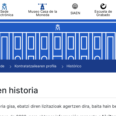
Sede
Museo Casa de la
Escuela de
SIAEN
ectrónica
Moneda
Grabado
tatu
tatu
tatu
tatu
nde
Kontratatzailearen profila
Histórico
tatu
en historia
ria gisa, ebatzi diren lizitazioak agertzen dira, baita hain 
tu