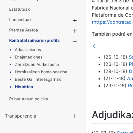
A partir del 3 de
Fábrica Nacional 
Estatutuak
Plataforma de Cont
Lanpostuak
Erakutsi/Ezkuta
(https://contratac
Prentsa Aretoa
Erakutsi/Ezkuta
También podrá enc
Kontratatzailearen profila
Erakutsi/Ezkut
Adquisiciones
(26-10-18)
S
Enajenaciones
(26-10-18)
P
Zerbitzuen Aurkezpena
(29-10-18)
D
Hornitzaileen homologazioa
(21-11-18)
An
Beste Gai Interesgarriak
(23-11-18)
Re
Histórico
Pribatutasun politika
Adjudikaz
Transparencia
Erakutsi/Ezku