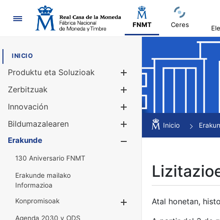
Nabigazioa
FNMT
Ceres
El
INICIO
Produktu eta Soluzioak
Erakutsi/Ezku
Zerbitzuak
Erakutsi/Ezku
Innovación
Erakutsi/Ezku
Bildumazalearen
Erakutsi/Ezku
Inicio
Eraku
Erakunde
Erakutsi/Ezku
130 Aniversario FNMT
Lizitazio
Erakunde mailako
Informazioa
Atal honetan, histo
Konpromisoak
Erakutsi/Ezkuta
Agenda 2030 y ODS