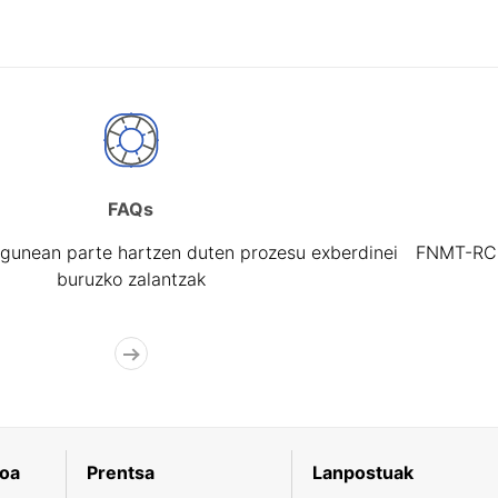
FAQs
gunean parte hartzen duten prozesu exberdinei
FNMT-RCM 
buruzko zalantzak
koa
Prentsa
Lanpostuak