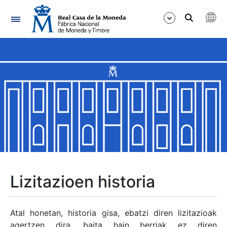
Nabigazioa
Erakutsi/Ezkutatu
Erakutsi/Ezkutatu
Erakutsi/Ezkutatu
Erakutsi/Ezkutatu
Erakutsi/Ezkutatu
Lizitazioen historia
Erakutsi/Ezkutatu
Atal honetan, historia gisa, ebatzi diren lizitazioak
agertzen dira, baita hain berriak ez diren