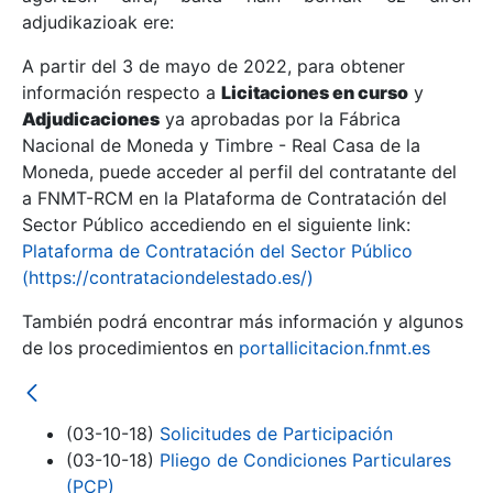
adjudikazioak ere:
A partir del 3 de mayo de 2022, para obtener
Erakutsi/Ezkutatu
información respecto a
Licitaciones en curso
y
Erakutsi/Ezkutatu
Adjudicaciones
ya aprobadas por la Fábrica
Nacional de Moneda y Timbre - Real Casa de la
Erakutsi/Ezkutatu
Moneda, puede acceder al perfil del contratante del
a FNMT-RCM en la Plataforma de Contratación del
Sector Público accediendo en el siguiente link:
Plataforma de Contratación del Sector Público
(https://contrataciondelestado.es/)
También podrá encontrar más información y algunos
de los procedimientos en
portallicitacion.fnmt.es
Erakutsi/Ezkutatu
(03-10-18)
Solicitudes de Participación
(03-10-18)
Pliego de Condiciones Particulares
(PCP)