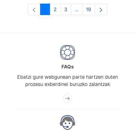
1
2
3
...
19
Orrialdea
Orrialdea
Orrialdea
Intermediate Pages Use T
Orrialdea
FAQs
Ebatzi gure webgunean parte hartzen duten
prozesu exberdinei buruzko zalantzak