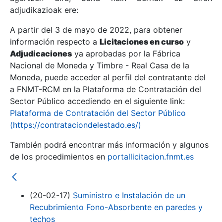
adjudikazioak ere:
A partir del 3 de mayo de 2022, para obtener
Erakutsi/Ezkutatu
información respecto a
Licitaciones en curso
y
Erakutsi/Ezkutatu
Adjudicaciones
ya aprobadas por la Fábrica
Nacional de Moneda y Timbre - Real Casa de la
Erakutsi/Ezkutatu
Moneda, puede acceder al perfil del contratante del
a FNMT-RCM en la Plataforma de Contratación del
Sector Público accediendo en el siguiente link:
Plataforma de Contratación del Sector Público
(https://contrataciondelestado.es/)
También podrá encontrar más información y algunos
de los procedimientos en
portallicitacion.fnmt.es
Erakutsi/Ezkutatu
(20-02-17)
Suministro e Instalación de un
Recubrimiento Fono-Absorbente en paredes y
techos