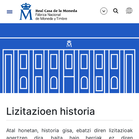
Nabigazioa
Erakutsi/Ezkutatu
Erakutsi/Ezkutatu
Erakutsi/Ezkutatu
Erakutsi/Ezkutatu
Erakutsi/Ezkutatu
Lizitazioen historia
Erakutsi/Ezkutatu
Atal honetan, historia gisa, ebatzi diren lizitazioak
agertzen dira, baita hain berriak ez diren