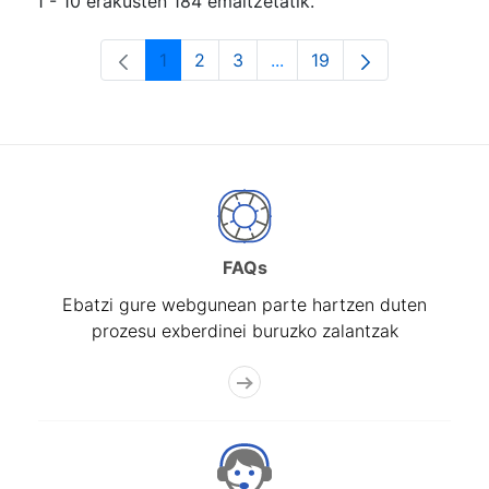
1 - 10 erakusten 184 emaitzetatik.
1
2
3
...
19
Orrialdea
Orrialdea
Orrialdea
Intermediate Pages Use T
Orrialdea
FAQs
Ebatzi gure webgunean parte hartzen duten
prozesu exberdinei buruzko zalantzak