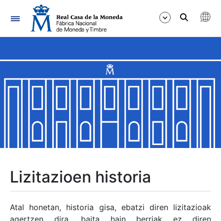
Nabigazioa
Erakutsi/Ezkutatu
Erakutsi/Ezkutatu
Erakutsi/Ezkutatu
Erakutsi/Ezkutatu
Erakutsi/Ezkutatu
Lizitazioen historia
Erakutsi/Ezkutatu
Atal honetan, historia gisa, ebatzi diren lizitazioak
agertzen dira, baita hain berriak ez diren