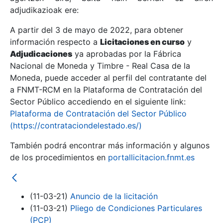
adjudikazioak ere:
A partir del 3 de mayo de 2022, para obtener
Erakutsi/Ezkutatu
información respecto a
Licitaciones en curso
y
Erakutsi/Ezkutatu
Adjudicaciones
ya aprobadas por la Fábrica
Nacional de Moneda y Timbre - Real Casa de la
Erakutsi/Ezkutatu
Moneda, puede acceder al perfil del contratante del
a FNMT-RCM en la Plataforma de Contratación del
Sector Público accediendo en el siguiente link:
Plataforma de Contratación del Sector Público
(https://contrataciondelestado.es/)
También podrá encontrar más información y algunos
de los procedimientos en
portallicitacion.fnmt.es
Erakutsi/Ezkutatu
(11-03-21)
Anuncio de la licitación
(11-03-21)
Pliego de Condiciones Particulares
(PCP)