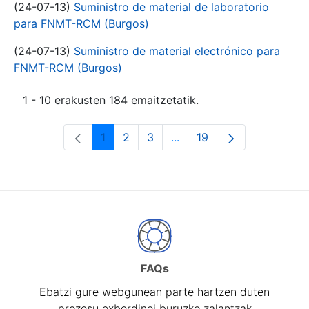
(24-07-13)
Suministro de material de laboratorio
para FNMT-RCM (Burgos)
(24-07-13)
Suministro de material electrónico para
FNMT-RCM (Burgos)
1 - 10 erakusten 184 emaitzetatik.
1
2
3
...
19
Orrialdea
Orrialdea
Orrialdea
Intermediate Pages Use T
Orrialdea
FAQs
Ebatzi gure webgunean parte hartzen duten
prozesu exberdinei buruzko zalantzak