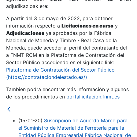
adjudikazioak ere:
A partir del 3 de mayo de 2022, para obtener
Erakutsi/Ezkutatu
información respecto a
Licitaciones en curso
y
Erakutsi/Ezkutatu
Adjudicaciones
ya aprobadas por la Fábrica
Nacional de Moneda y Timbre - Real Casa de la
Erakutsi/Ezkutatu
Moneda, puede acceder al perfil del contratante del
a FNMT-RCM en la Plataforma de Contratación del
Sector Público accediendo en el siguiente link:
Plataforma de Contratación del Sector Público
(https://contrataciondelestado.es/)
También podrá encontrar más información y algunos
de los procedimientos en
portallicitacion.fnmt.es
Erakutsi/Ezkutatu
(15-01-20)
Suscripción de Acuerdo Marco para
el Suministro de Material de Ferretería para la
Entidad Pública Empresarial Fábrica Nacional de