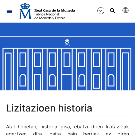
Nabigazioa
Erakutsi/Ezkutatu
Erakutsi/Ezkutatu
Erakutsi/Ezkutatu
Erakutsi/Ezkutatu
Erakutsi/Ezkutatu
Lizitazioen historia
Erakutsi/Ezkutatu
Atal honetan, historia gisa, ebatzi diren lizitazioak
agertzen dira, baita hain berriak ez diren