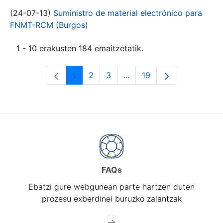
(24-07-13)
Suministro de material electrónico para
FNMT-RCM (Burgos)
1 - 10 erakusten 184 emaitzetatik.
1
2
3
...
19
Orrialdea
Orrialdea
Orrialdea
Intermediate Pages Use T
Orrialdea
FAQs
Ebatzi gure webgunean parte hartzen duten
prozesu exberdinei buruzko zalantzak