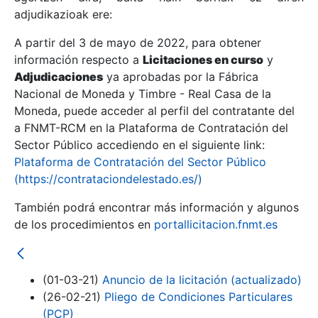
adjudikazioak ere:
A partir del 3 de mayo de 2022, para obtener
Erakutsi/Ezkutatu
información respecto a
Licitaciones en curso
y
Erakutsi/Ezkutatu
Adjudicaciones
ya aprobadas por la Fábrica
Nacional de Moneda y Timbre - Real Casa de la
Erakutsi/Ezkutatu
Moneda, puede acceder al perfil del contratante del
a FNMT-RCM en la Plataforma de Contratación del
Sector Público accediendo en el siguiente link:
Plataforma de Contratación del Sector Público
(https://contrataciondelestado.es/)
También podrá encontrar más información y algunos
de los procedimientos en
portallicitacion.fnmt.es
Erakutsi/Ezkutatu
(01-03-21)
Anuncio de la licitación (actualizado)
(26-02-21)
Pliego de Condiciones Particulares
(PCP)