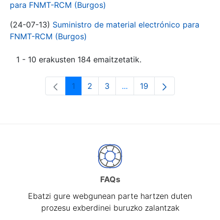
para FNMT-RCM (Burgos)
(24-07-13)
Suministro de material electrónico para
FNMT-RCM (Burgos)
1 - 10 erakusten 184 emaitzetatik.
1
2
3
...
19
Orrialdea
Orrialdea
Orrialdea
Intermediate Pages Use T
Orrialdea
FAQs
Ebatzi gure webgunean parte hartzen duten
prozesu exberdinei buruzko zalantzak