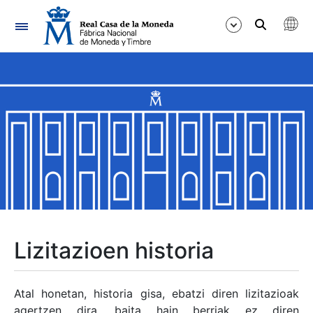
Nabigazioa
Erakutsi/Ezkutatu
Erakutsi/Ezkutatu
Erakutsi/Ezkutatu
Erakutsi/Ezkutatu
Erakutsi/Ezkutatu
Lizitazioen historia
Erakutsi/Ezkutatu
Atal honetan, historia gisa, ebatzi diren lizitazioak
agertzen dira, baita hain berriak ez diren