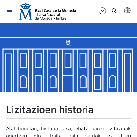
Nabigazioa
Erakutsi/Ezkutatu
Erakutsi/Ezkutatu
Erakutsi/Ezkutatu
Erakutsi/Ezkutatu
Erakutsi/Ezkutatu
Lizitazioen historia
Erakutsi/Ezkutatu
Atal honetan, historia gisa, ebatzi diren lizitazioak
agertzen dira, baita hain berriak ez diren