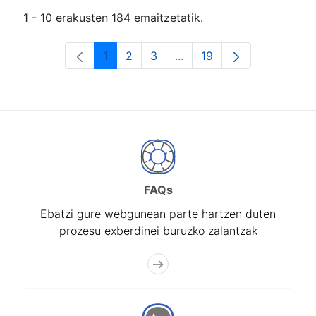
1 - 10 erakusten 184 emaitzetatik.
1
2
3
...
19
Orrialdea
Orrialdea
Orrialdea
Intermediate Pages Use T
Orrialdea
FAQs
Ebatzi gure webgunean parte hartzen duten
prozesu exberdinei buruzko zalantzak