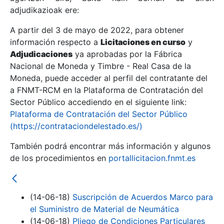
adjudikazioak ere:
A partir del 3 de mayo de 2022, para obtener
Erakutsi/Ezkutatu
información respecto a
Licitaciones en curso
y
Erakutsi/Ezkutatu
Adjudicaciones
ya aprobadas por la Fábrica
Nacional de Moneda y Timbre - Real Casa de la
Erakutsi/Ezkutatu
Moneda, puede acceder al perfil del contratante del
a FNMT-RCM en la Plataforma de Contratación del
Sector Público accediendo en el siguiente link:
Plataforma de Contratación del Sector Público
(https://contrataciondelestado.es/)
También podrá encontrar más información y algunos
de los procedimientos en
portallicitacion.fnmt.es
Erakutsi/Ezkutatu
(14-06-18)
Suscripción de Acuerdos Marco para
el Suministro de Material de Neumática
(14-06-18)
Pliego de Condiciones Particulares