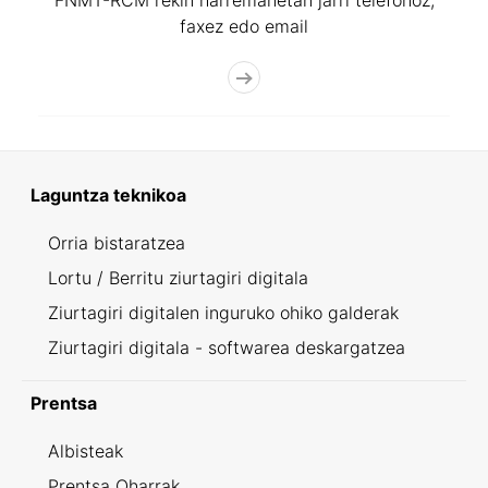
FNMT-RCM rekin harremanetan jarri telefonoz,
faxez edo email
Laguntza teknikoa
Orria bistaratzea
Lortu / Berritu ziurtagiri digitala
Ziurtagiri digitalen inguruko ohiko galderak
Ziurtagiri digitala - softwarea deskargatzea
Prentsa
Albisteak
Prentsa Oharrak