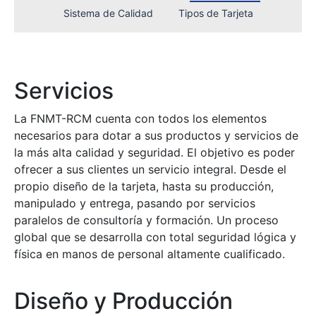
Sistema de Calidad
Tipos de Tarjeta
Erakutsi/Ezkutatu
Servicios
La FNMT-RCM cuenta con todos los elementos
Erakutsi/Ezkutatu
necesarios para dotar a sus productos y servicios de
la más alta calidad y seguridad. El objetivo es poder
Erakutsi/Ezkutatu
ofrecer a sus clientes un servicio integral. Desde el
Erakutsi/Ezkutatu
propio diseño de la tarjeta, hasta su producción,
manipulado y entrega, pasando por servicios
Erakutsi/Ezkutatu
paralelos de consultoría y formación. Un proceso
Erakutsi/Ezkutatu
global que se desarrolla con total seguridad lógica y
física en manos de personal altamente cualificado.
Diseño y Producción