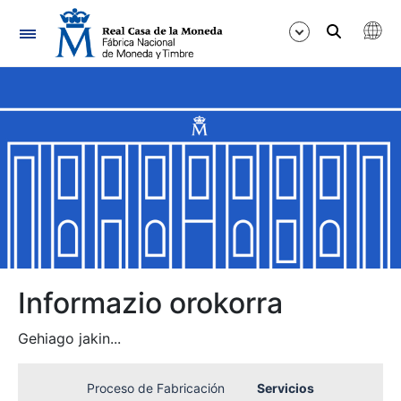
Nabigazioa
Erakutsi/Ezkutatu
Erakutsi/Ezkutatu
Erakutsi/Ezkutatu
Informazio orokorra
Erakutsi/Ezkutatu
Gehiago jakin...
Proceso de Fabricación
Servicios