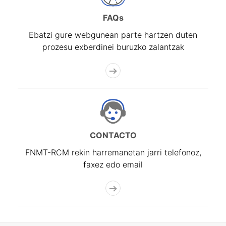
FAQs
Ebatzi gure webgunean parte hartzen duten
prozesu exberdinei buruzko zalantzak
CONTACTO
FNMT-RCM rekin harremanetan jarri telefonoz,
faxez edo email