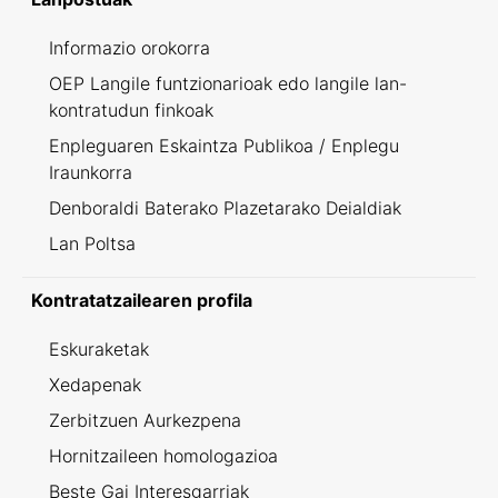
Informazio orokorra
OEP Langile funtzionarioak edo langile lan-
kontratudun finkoak
Enpleguaren Eskaintza Publikoa / Enplegu
Iraunkorra
Denboraldi Baterako Plazetarako Deialdiak
Lan Poltsa
Kontratatzailearen profila
Eskuraketak
Xedapenak
Zerbitzuen Aurkezpena
Hornitzaileen homologazioa
Beste Gai Interesgarriak