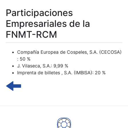
Participaciones
Empresariales de la
FNMT-RCM
Compañía Europea de Cospeles, S.A. (CECOSA)
: 50 %
J. Vilaseca, S.A.: 9,99 %
Imprenta de billetes , S.A. (IMBISA): 20 %