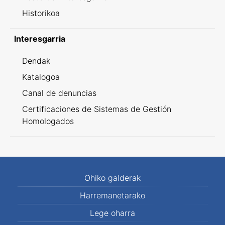
Historikoa
Interesgarria
Dendak
Katalogoa
Canal de denuncias
Certificaciones de Sistemas de Gestión
Homologados
Ohiko galderak
Harremanetarako
Lege oharra