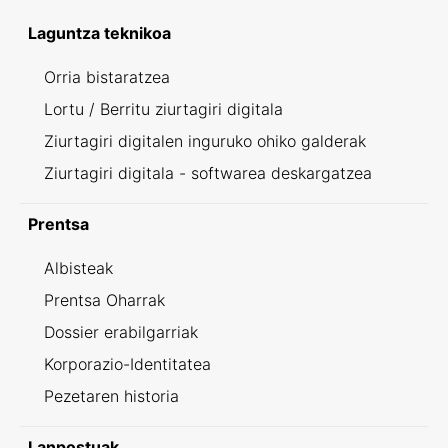
Laguntza teknikoa
Orria bistaratzea
Lortu / Berritu ziurtagiri digitala
Ziurtagiri digitalen inguruko ohiko galderak
Ziurtagiri digitala - softwarea deskargatzea
Prentsa
Albisteak
Prentsa Oharrak
Dossier erabilgarriak
Korporazio-Identitatea
Pezetaren historia
Lanpostuak