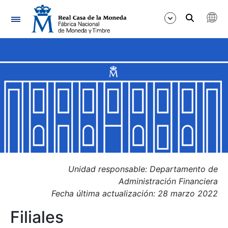
Nabigazioa
Erakutsi/Ezkutatu
Erakutsi/Ezkutatu
Erakutsi/Ezkutatu
Erakutsi/Ezkutatu
Erakutsi/Ezkutatu
Erakutsi/Ezkutatu
Unidad responsable: Departamento de
Administración Financiera
Fecha última actualización: 28 marzo 2022
Filiales